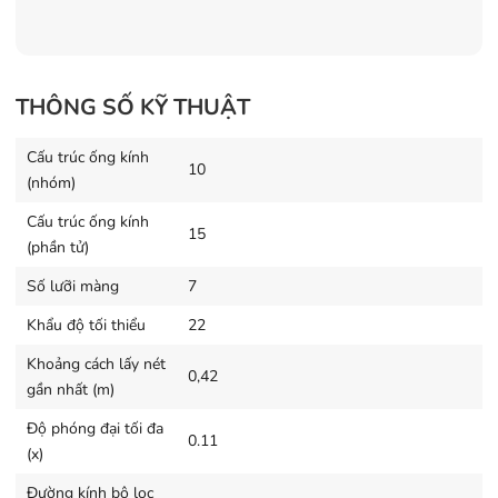
THÔNG SỐ KỸ THUẬT
Cấu trúc ống kính
10
(nhóm)
Cấu trúc ống kính
15
(phần tử)
Số lưỡi màng
7
Khẩu độ tối thiểu
22
Khoảng cách lấy nét
0,42
gần nhất (m)
Độ phóng đại tối đa
0.11
(x)
Đường kính bộ lọc