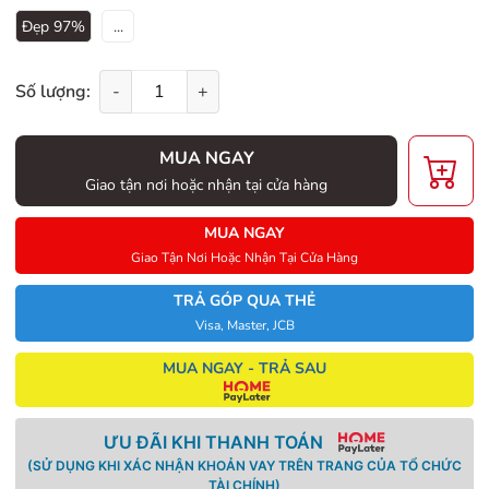
Đẹp 97%
...
Số lượng:
-
+
MUA NGAY
Giao tận nơi hoặc nhận tại cửa hàng
MUA NGAY
Giao Tận Nơi Hoặc Nhận Tại Cửa Hàng
TRẢ GÓP QUA THẺ
Visa, Master, JCB
MUA NGAY - TRẢ SAU
ƯU ĐÃI KHI THANH TOÁN
(SỬ DỤNG KHI XÁC NHẬN KHOẢN VAY TRÊN TRANG CỦA TỔ CHỨC
TÀI CHÍNH)