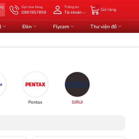
àng
Gọi mua hàng
Thông tin
Giỏ hàng
0987857859
Tài khoản
l
Đèn
Flycam
Thư viện đồ
Pentax
SIRUI