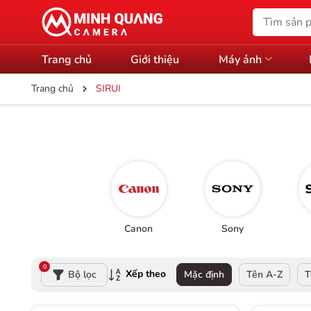
Trang chủ
Giới thiệu
Máy ảnh
Trang chủ
SIRUI
Canon
Sony
0
Xếp theo
Bộ lọc
Mặc định
Tên A-Z
T