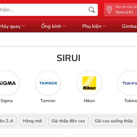
Địa chỉ cửa h
Xem vị trí
Máy quay
Ống kính
Phụ kiện
Gimba
SIRUI
Sigma
Tamron
Nikon
Tokina
ên Z-A
Hàng mới
Giá thấp đến cao
Giá cao xuống thấp