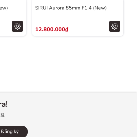
New)
SIRUI Aurora 85mm F1.4 (New)
12.800.000₫
a!
ãi.
Đăng ký