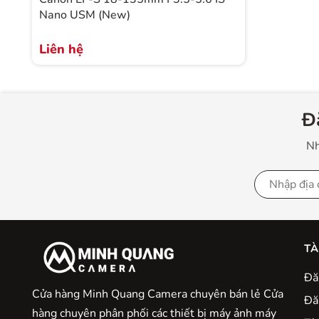
Nano USM (New)
Liên hệ
Đ
Nh
TÀ
Đă
Cửa hàng Minh Quang Camera chuyên bán lẻ Cửa
Đă
hàng chuyên phân phối các thiết bị máy ảnh máy