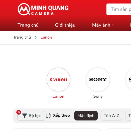
Trang chủ
Giới thiệu
Máy ảnh
Trang chủ
Canon
Canon
Sony
0
Xếp theo
Bộ lọc
Mặc định
Tên A-Z
T