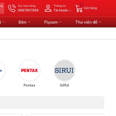
àng
Gọi mua hàng
Thông tin
Giỏ hàng
0987857859
Tài khoản
l
Đèn
Flycam
Thư viện đồ
Pentax
SIRUI