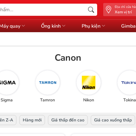
Địa chỉ cửa h
Xem vị trí
Máy quay
Ống kính
Phụ kiện
Gimba
Canon
Sigma
Tamron
Nikon
Tokina
ên Z-A
Hàng mới
Giá thấp đến cao
Giá cao xuống thấp