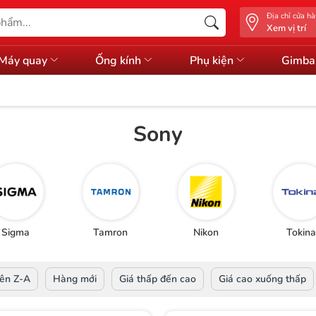
Địa chỉ cửa h
Xem vị trí
Máy quay
Ống kính
Phụ kiện
Gimba
Sony
Sigma
Tamron
Nikon
Tokina
ên Z-A
Hàng mới
Giá thấp đến cao
Giá cao xuống thấp