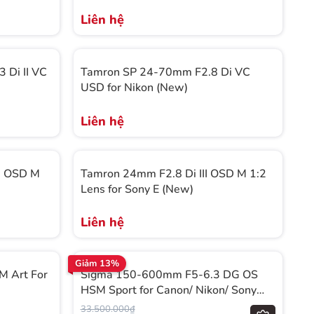
Liên hệ
 Di II VC
Tamron SP 24-70mm F2.8 Di VC
USD for Nikon (New)
Liên hệ
I OSD M
Tamron 24mm F2.8 Di III OSD M 1:2
Lens for Sony E (New)
Liên hệ
Giảm 13%
 Art For
Sigma 150-600mm F5-6.3 DG OS
HSM Sport for Canon/ Nikon/ Sony
(New)
33.500.000₫