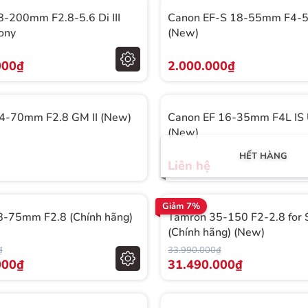
-200mm F2.8-5.6 Di III
Canon EF-S 18-55mm F4-5
ony
(New)
000₫
2.000.000₫
24-70mm F2.8 GM II (New)
Canon EF 16-35mm F4L IS
(New)
HẾT HÀNG
Liên hệ
Giảm 7%
8-75mm F2.8 (Chính hãng)
Tamron 35-150 F2-2.8 for 
(Chính hãng) (New)
₫
33.990.000₫
000₫
31.490.000₫