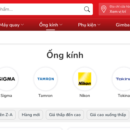
Địa chỉ cửa h
Xem vị trí
Máy quay
Ống kính
Phụ kiện
Gimba
Ống kính
Sigma
Tamron
Nikon
Tokina
ên Z-A
Hàng mới
Giá thấp đến cao
Giá cao xuống thấp