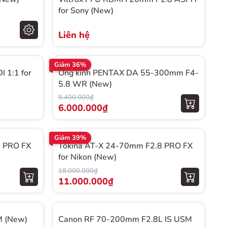
for Sony (New)
Liên hệ
Giảm 36%
 1:1 for
Ống kính PENTAX DA 55-300mm F4-
5.8 WR (New)
9.400.000₫
6.000.000₫
Giảm 39%
8 PRO FX
Tokina AT-X 24-70mm F2.8 PRO FX
for Nikon (New)
18.000.000₫
11.000.000₫
M (New)
Canon RF 70-200mm F2.8L IS USM