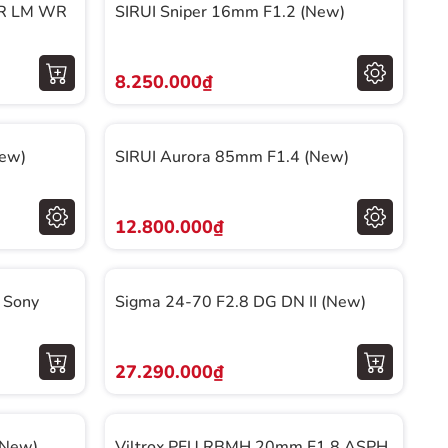
8 R LM WR
SIRUI Sniper 16mm F1.2 (New)
8.250.000₫
New)
SIRUI Aurora 85mm F1.4 (New)
12.800.000₫
 Sony
Sigma 24-70 F2.8 DG DN II (New)
27.290.000₫
(New)
Viltrox PFU RBMH 20mm F1.8 ASPH