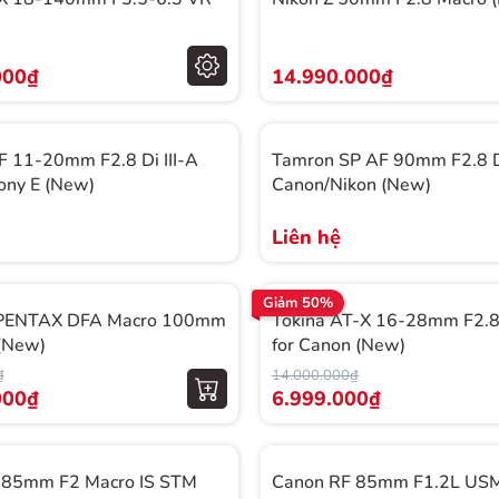
000₫
14.990.000₫
 11-20mm F2.8 Di III-A
Tamron SP AF 90mm F2.8 DI
ony E (New)
Canon/Nikon (New)
Liên hệ
Giảm 50%
 PENTAX DFA Macro 100mm
Tokina AT-X 16-28mm F2.
(New)
for Canon (New)
₫
14.000.000₫
000₫
6.999.000₫
 85mm F2 Macro IS STM
Canon RF 85mm F1.2L US