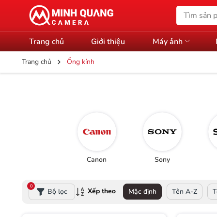
Trang chủ
Giới thiệu
Máy ảnh
Trang chủ
Ống kính
Canon
Sony
0
Xếp theo
Bộ lọc
Mặc định
Tên A-Z
T