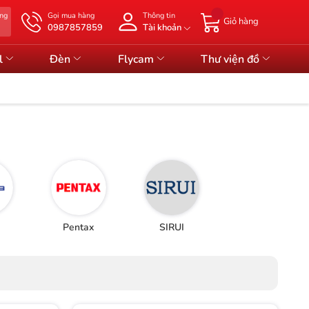
àng
Gọi mua hàng
Thông tin
Giỏ hàng
0987857859
Tài khoản
l
Đèn
Flycam
Thư viện đồ
Pentax
SIRUI