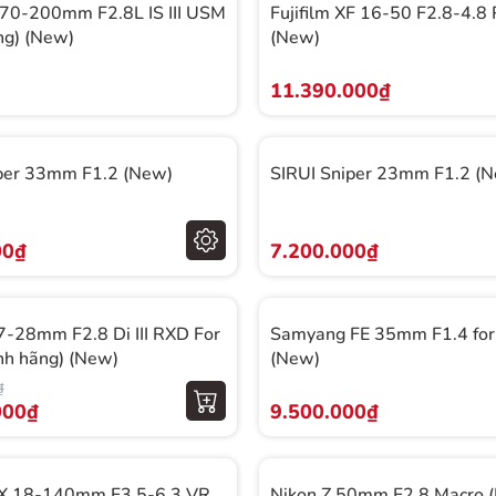
70-200mm F2.8L IS III USM
Fujifilm XF 16-50 F2.8-4.
ng) (New)
(New)
11.390.000₫
per 33mm F1.2 (New)
SIRUI Sniper 23mm F1.2 (
00₫
7.200.000₫
-28mm F2.8 Di III RXD For
Samyang FE 35mm F1.4 for
nh hãng) (New)
(New)
₫
000₫
9.500.000₫
DX 18-140mm F3.5-6.3 VR
Nikon Z 50mm F2.8 Macro 