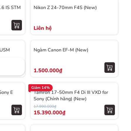
.6 IS STM
Nikon Z 24-70mm F4S (New)
Liên hệ
 USM
Ngàm Canon EF-M (New)
1.500.000₫
Giảm 14%
Sony E
Tamron 17-50mm F4 Di III VXD for
Sony (Chính hãng) (New)
17.990.000₫
15.390.000₫