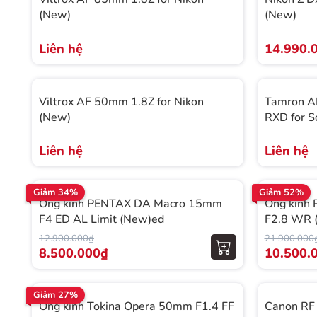
(New)
(New)
Liên hệ
14.990.
Viltrox AF 50mm 1.8Z for Nikon
Tamron AF
(New)
RXD for S
Liên hệ
Liên hệ
Giảm 34%
Giảm 52%
Ống kính PENTAX DA Macro 15mm
Ống kính
F4 ED AL Limit (New)ed
F2.8 WR 
12.900.000₫
21.900.000
8.500.000₫
10.500.
Giảm 27%
Ống kính Tokina Opera 50mm F1.4 FF
Canon RF