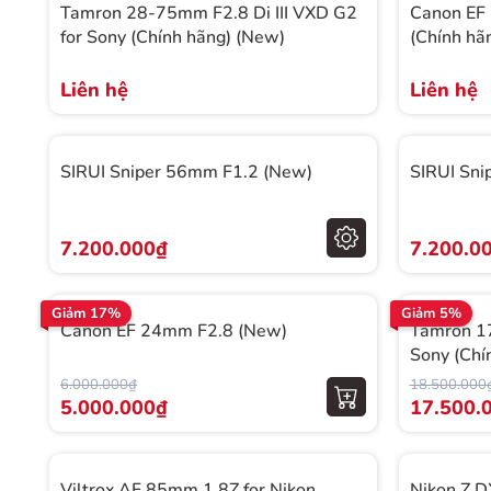
Tamron 28-75mm F2.8 Di III VXD G2
Canon EF 
for Sony (Chính hãng) (New)
(Chính hã
Liên hệ
Liên hệ
SIRUI Sniper 56mm F1.2 (New)
SIRUI Sni
7.200.000₫
7.200.0
Giảm 17%
Giảm 5%
Canon EF 24mm F2.8 (New)
Tamron 17
Sony (Chí
6.000.000₫
18.500.000
5.000.000₫
17.500.
Viltrox AF 85mm 1.8Z for Nikon
Nikon Z 