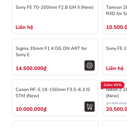
Sony FE 70-200mm F2.8 GM II (New)
Tamron 28
RXD for S
Liên hệ
10.500.
Sigma 35mm F1.4 DG DN ART for
Sony FE 
Sony E
14.500.000₫
Liên hệ
Giảm 45%
Canon RF-S 18-150mm F3.5-6.3 IS
Nikon Z 2
STM (New)
(New)
37.490.000
10.000.000₫
20.500.