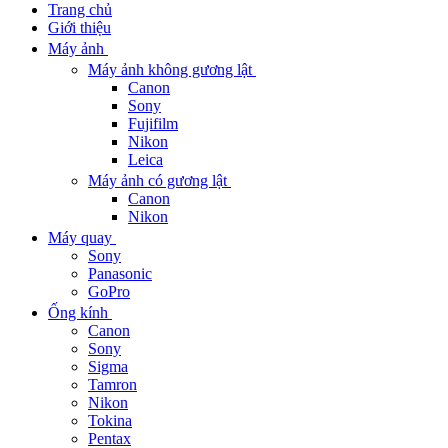
Trang chủ
Giới thiệu
Máy ảnh
Máy ảnh không gương lật
Canon
Sony
Fujifilm
Nikon
Leica
Máy ảnh có gương lật
Canon
Nikon
Máy quay
Sony
Panasonic
GoPro
Ống kính
Canon
Sony
Sigma
Tamron
Nikon
Tokina