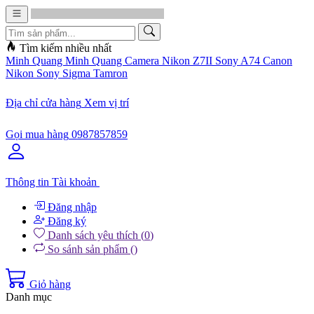
Tìm kiếm nhiều nhất
Minh Quang
Minh Quang Camera
Nikon Z7II
Sony A74
Canon
Nikon
Sony
Sigma
Tamron
Địa chỉ cửa hàng
Xem vị trí
Gọi mua hàng
0987857859
Thông tin
Tài khoản
Đăng nhập
Đăng ký
Danh sách yêu thích (
0
)
So sánh sản phẩm (
)
Giỏ hàng
Danh mục