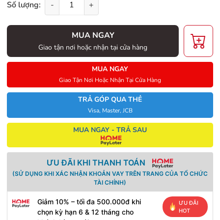
Số lượng:
-
+
MUA NGAY
Giao tận nơi hoặc nhận tại cửa hàng
MUA NGAY
Giao Tận Nơi Hoặc Nhận Tại Cửa Hàng
TRẢ GÓP QUA THẺ
Visa, Master, JCB
MUA NGAY - TRẢ SAU
ƯU ĐÃI KHI THANH TOÁN
(SỬ DỤNG KHI XÁC NHẬN KHOẢN VAY TRÊN TRANG CỦA TỔ CHỨC
TÀI CHÍNH)
Giảm 10% – tối đa 500.000đ khi
ƯU ĐÃI
HOT
chọn kỳ hạn 6 & 12 tháng cho