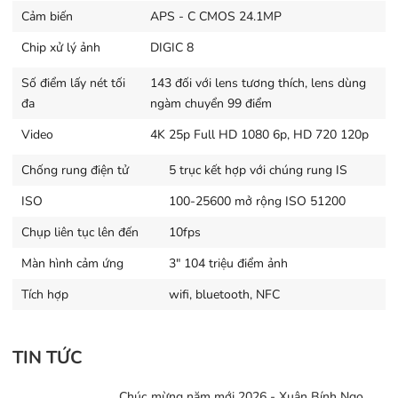
chụp được những khoảng khắc chuyển động quý giá và
Cảm biến
APS - C CMOS 24.1MP
ấn tượng nhờ hiệu suất cao trong việc nhận diện chủ
Chip xử lý ảnh
DIGIC 8
thể.
Số điểm lấy nét tối
143 đối với lens tương thích, lens dùng
Tốc độ chụp liên tục của máy là 9 ảnh/giây cho 1 lần
đa
ngàm chuyển 99 điểm
khóa nét và sẽ còn 7.4 ảnh/giây nếu khóa nét liên tục.
Video
4K 25p Full HD 1080 6p, HD 720 120p
Những con số này đủ để bạn chụp các giải đấu thể thao,
hoặc là thiên nhiên hoang dã một cách khá hoàn hảo từ
Chống rung điện tử
5 trục kết hợp với chúng rung IS
hệ thống lấy nét kể trên.
ISO
100-25600 mở rộng ISO 51200
Quay video 4K thời thượng
Chụp liên tục lên đến
10fps
Hòa cùng xu thế quay phim bằng máy ảnh, Canon cũng
Màn hình cảm ứng
3" 104 triệu điểm ảnh
đem vào sản phẩm mới nhất của họ tính năng quay
Tích hợp
wifi, bluetooth, NFC
video 4K để làm hài lòng những ai yêu thích cả quay
phim lẫn chụp ảnh chỉ với 1 thiết bị gọn nhẹ. Từng đoạn
video với 24khung hình/giây đủ để bạn có thể làm phim
TIN TỨC
như một tay chuyên nghiệp. Nếu tùy chọn quay phim
Full HD, số khung hình cao hơn là 60 khung hình/giây sẽ
Chúc mừng năm mới 2026 - Xuân Bính Ngọ