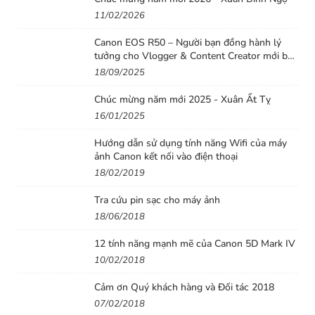
11/02/2026
làm thỏa mãn mọi yêu cầu với một chiếc
máy mirrorless tầm trung như M50.
Canon EOS R50 – Người bạn đồng hành lý
tưởng cho Vlogger & Content Creator mới bắt
Hiệu ứng quay phim slow-motion 120 khung hình/giây
đầu
18/09/2025
cũng là một tùy chọn khá hay ho cho ai muốn phá cách
Chúc mừng năm mới 2025 - Xuân Ất Tỵ
hay muốn tạo sự khác biệt với các tác phẩm video của
16/01/2025
mình. Thú vị hơn là máy cho phép chụp ảnh tĩnh 4K với
độ phân giải 8MP ngay khi đang quay phim – một sự kết
Hướng dẫn sử dụng tính năng Wifi của máy
ảnh Canon kết nối vào điện thoại
hợp vô cùng tiện lợi.
18/02/2019
LCD xoay lật và EVF hiện đại
Tra cứu pin sạc cho máy ảnh
Ngoài các tính năng hỗ trợ tạo ảnh hiệu suất cao, một
18/06/2018
tiện ích khác không thể không kể tới chính là màn hình
12 tính năng mạnh mẽ của Canon 5D Mark IV
LCD xoay lật cảm ứng 3inch và ống ngắm điện tử EVF
10/02/2018
công nghệ OLED 2.36 triệu điểm ảnh. Do máy khá gọn
nhẹ nên bạn có thể tự động lật màn hình ra trước và
Cảm ơn Quý khách hàng và Đối tác 2018
07/02/2018
selfie thoải mái. Trong những điều kiện khác, việc cảm