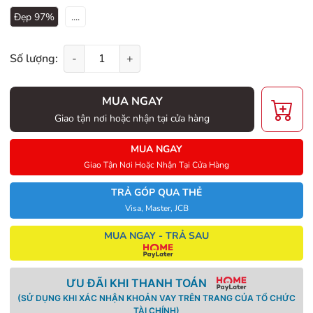
Đẹp 97%
....
Số lượng:
-
+
MUA NGAY
Giao tận nơi hoặc nhận tại cửa hàng
MUA NGAY
Giao Tận Nơi Hoặc Nhận Tại Cửa Hàng
TRẢ GÓP QUA THẺ
Visa, Master, JCB
MUA NGAY - TRẢ SAU
ƯU ĐÃI KHI THANH TOÁN
(SỬ DỤNG KHI XÁC NHẬN KHOẢN VAY TRÊN TRANG CỦA TỔ CHỨC
TÀI CHÍNH)