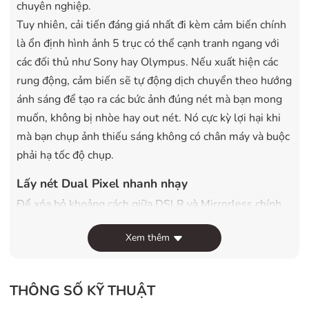
chuyên nghiệp.
Tuy nhiên, cải tiến đáng giá nhất đi kèm cảm biến chính
là ổn định hình ảnh 5 trục có thể cạnh tranh ngang với
các đối thủ như Sony hay Olympus. Nếu xuất hiện các
rung động, cảm biến sẽ tự động dịch chuyển theo hướng
ánh sáng để tạo ra các bức ảnh đúng nét mà bạn mong
muốn, không bị nhòe hay out nét. Nó cực kỳ lợi hại khi
mà bạn chụp ảnh thiếu sáng không có chân máy và buộc
phải hạ tốc độ chụp.
Lấy nét Dual Pixel nhanh nhạy
Để xóa bỏ khoảng cách giữa DSLR và Mirrorless chính
là việc lấy nét chậm,
máy ảnh Canon EOS M50
có công
Xem thêm
nghệ lấy nét Dual Pixel vốn từng xuất hiện ở các dòng
máy DSLR trung và cao cấp của hãng trước đây. 45 điểm
Dual Pixel AF có thể phát hiện, khóa nét và theo sát các
THÔNG SỐ KỸ THUẬT
đối tượng chuyển động ở tốc độ cực cao, giúp cho bạn