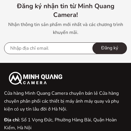
bluetooth là một lợi thế để điều khiển ảnh từ xa và chia
Đăng ký nhận tin từ Minh Quang
sẻ ảnh sáng các thiết bị di động nhanh chóng. Sản phẩm
Camera!
được bán ra với hai màu đen trắng phù hợp với các bạn
Nhận thông tin sản phẩm mới nhất và các chương trình
trẻ yêu thích sự năng động và thời trang.
khuyến mãi.
Đăng ký
Cửa hàng Minh Quang Camera chuyên bán lẻ Cửa hàng
chuyên phân phối các thiết bị máy ảnh máy quay và phụ
kiện có uy tín lâu đời ở Hà Nội.
Địa chỉ:
Số 1 Vọng Đức, Phường Hàng Bài, Quận Hoàn
Kiếm, Hà Nội