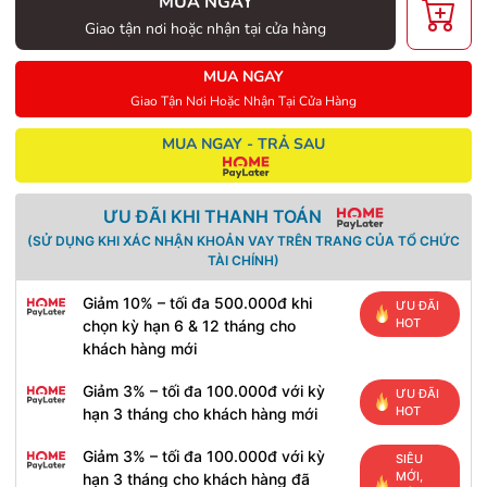
MUA NGAY
Giao tận nơi hoặc nhận tại cửa hàng
MUA NGAY
Giao Tận Nơi Hoặc Nhận Tại Cửa Hàng
MUA NGAY - TRẢ SAU
ƯU ĐÃI KHI THANH TOÁN
(SỬ DỤNG KHI XÁC NHẬN KHOẢN VAY TRÊN TRANG CỦA TỔ CHỨC
TÀI CHÍNH)
Giảm 10% – tối đa 500.000đ khi
ƯU ĐÃI
HOT
chọn kỳ hạn 6 & 12 tháng cho
khách hàng mới
Giảm 3% – tối đa 100.000đ với kỳ
ƯU ĐÃI
HOT
hạn 3 tháng cho khách hàng mới
Giảm 3% – tối đa 100.000đ với kỳ
SIÊU
MỚI,
hạn 3 tháng cho khách hàng đã