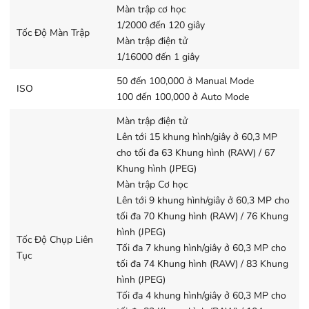
Màn trập cơ học
Với độ phân giải hình ảnh cao, máy ảnh hỗ trợ các nhiếp
1/2000 đến 120 giây
Tốc Độ Màn Trập
ảnh gia ghi lại những bức ảnh chụp phong cảnh và kiến ​​
Màn trập điện tử
trúc ấn tượng. Người dùng Leica Q3 có thể tác nghiệp
1/16000 đến 1 giây
dễ dàng ngay cả trong điều kiện thiếu sáng với dải ISO
50 đến 100,000 ở Manual Mode
ISO
rộng gấp đôi mẫu Leica Q2 (từ 50 đến 100.000).
100 đến 100,000 ở Auto Mode
Màn trập điện tử
Lên tới 15 khung hình/giây ở 60,3 MP
cho tối đa 63 Khung hình (RAW) / 67
Khung hình (JPEG)
Với độ phân giải 60MP, chiếc Leica Q3 có khả năng thu
Màn trập Cơ học
phóng kỹ thuật số mô phỏng hoạt động với các ống
Lên tới 9 khung hình/giây ở 60,3 MP cho
kính có tiêu cự khác nhau: crop 1,25x mô phỏng tiêu cự
tối đa 70 Khung hình (RAW) / 76 Khung
35mm, crop 1,8x mô phỏng tiêu cự 50mm, crop 2,7x
hình (JPEG)
Tốc Độ Chụp Liên
mô phỏng tiêu cự 75mm và crop 3,2x mô phỏng tiêu cự
Tối đa 7 khung hình/giây ở 60,3 MP cho
Tục
90mm.
tối đa 74 Khung hình (RAW) / 83 Khung
hình (JPEG)
Công nghệ Triple Resolution
Tối đa 4 khung hình/giây ở 60,3 MP cho