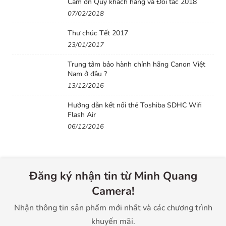
Cảm ơn Quý khách hàng và Đối tác 2018
07/02/2018
Leica Q3 kế thừa ống kính góc rộng Summilux 28mm
f/1.7 ASPH, mang lại tầm nhìn rộng, hiệu suất chụp ảnh
Thư chúc Tết 2017
nhanh, phù hợp để sử dụng trong nhiều môi trường và
23/01/2017
điều kiện ánh sáng khác nhau.
Trung tâm bảo hành chính hãng Canon Việt
Nam ở đâu ?
13/12/2016
Hướng dẫn kết nối thẻ Toshiba SDHC Wifi
Flash Air
06/12/2016
Đăng ký nhận tin từ Minh Quang
Camera!
Nhận thông tin sản phẩm mới nhất và các chương trình
Summilux 28mm f/1.7 ASPH là một ống kính được
khuyến mãi.