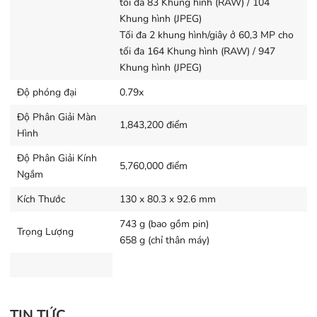
tối đa 83 Khung hình (RAW) / 104
Bên cạnh cảm biến CMOS full-frame 60MP, Leica
Khung hình (JPEG)
Q3 còn được thừa hưởng công nghệ Triple Resolution
Tối đa 2 khung hình/giây ở 60,3 MP cho
tiên tiến với quá trình tạo pixel độc đáo. Các nhiếp ảnh
tối đa 164 Khung hình (RAW) / 947
gia có thể linh hoạt chụp những bức ảnh ở 3 độ phân giải
Khung hình (JPEG)
khác nhau: 60MP, 36MP hoặc 18MP. Với mỗi độ phân
Độ phóng đại
0.79x
giải, máy ảnh sẽ sử dụng toàn bộ vùng cảm biến và cung
Độ Phân Giải Màn
cấp hình ảnh với chế độ màu 14 bit phong phú cùng dải
1,843,200 điểm
Hình
dynamic range lên đến 14 stop.
Độ Phân Giải Kính
5,760,000 điểm
Ngắm
Kích Thước
130 x 80.3 x 92.6 mm
Bộ xử lý hình ảnh Maestro IV
743 g (bao gồm pin)
Trọng Lượng
658 g (chỉ thân máy)
Nhà sản xuất Leica đã giới thiệu một thế hệ xử lý mới -
Maestro IV - thông qua lần ra mắt Leica Q3.
TIN TỨC