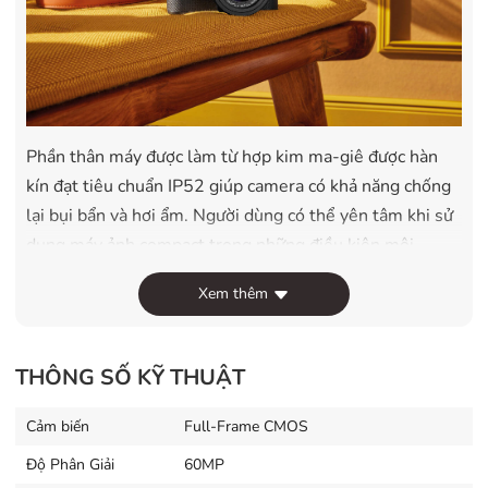
Phần thân máy được làm từ hợp kim ma-giê được hàn
kín đạt tiêu chuẩn IP52 giúp camera có khả năng chống
lại bụi bẩn và hơi ẩm. Người dùng có thể yên tâm khi sử
dụng máy ảnh compact trong những điều kiện môi
trường khắc nghiệt.
Xem thêm
Cảm biến 60MP Full-Frame BSI CMOS
Máy ảnh Leica Q3 thừa kế cảm biến CMOS full-frame
THÔNG SỐ KỸ THUẬT
60MP từ chiếc Leica M11 trước đây. Cảm biến độ phân
giải cao này có thiết kế chiếu sáng sau (BSI) giúp cải
Cảm biến
Full-Frame CMOS
thiện tình trạng ảnh nhiễu, tăng tốc độ đọc cho máy
Độ Phân Giải
60MP
ảnh.