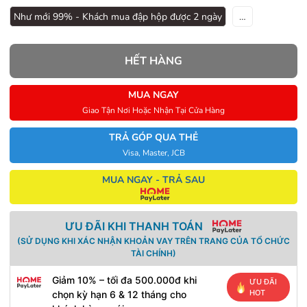
Như mới 99% - Khách mua đập hộp được 2 ngày
…
HẾT HÀNG
MUA NGAY
Giao Tận Nơi Hoặc Nhận Tại Cửa Hàng
TRẢ GÓP QUA THẺ
Visa, Master, JCB
MUA NGAY - TRẢ SAU
ƯU ĐÃI KHI THANH TOÁN
(SỬ DỤNG KHI XÁC NHẬN KHOẢN VAY TRÊN TRANG CỦA TỔ CHỨC
TÀI CHÍNH)
Giảm 10% – tối đa 500.000đ khi
ƯU ĐÃI
HOT
chọn kỳ hạn 6 & 12 tháng cho