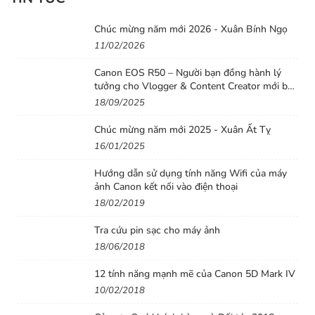
Chúc mừng năm mới 2026 - Xuân Bính Ngọ
11/02/2026
Canon EOS R50 – Người bạn đồng hành lý
tưởng cho Vlogger & Content Creator mới bắt
đầu
18/09/2025
Chúc mừng năm mới 2025 - Xuân Ất Tỵ
16/01/2025
Bộ xử lý Maestro IV kết hợp cùng bộ nhớ đệm 8GB, cho
Hướng dẫn sử dụng tính năng Wifi của máy
ảnh Canon kết nối vào điện thoại
phép nhiếp ảnh gia tác nghiệp nhanh chóng ngay cả khi
18/02/2019
chụp ảnh tĩnh hoặc quay video. Công nghệ Triple
Resolution hỗ trợ máy ảnh xử lý nhanh hơn, cho phép
Tra cứu pin sạc cho máy ảnh
chụp liên tục với tốc độ ấn tượng lên tới 15fps, mang lại
18/06/2018
những trải nghiệm chụp ảnh mượt mà hơn cho người
12 tính năng mạnh mẽ của Canon 5D Mark IV
dùng.
10/02/2018
Ống kính Summilux 28mm f/1.7 ASPH