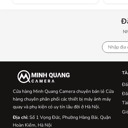
VR (Vibration Reduction) giúp giảm thiểu hiện tượng
màn trập thêm 3 khẩu, cho phép máy chụp trong cá
cách dễ dàng hơn. Với hệ thống này, ống kính sẽ tự độ
Đ
động điều chỉnh sự cân.
Nh
Thông số kỹ thuật
Cấu tạo ống kính
16 thấu kính th
Góc nhìn ngang
76° - 
TÀ
Số lá màn chập
7
Đă
Cửa hàng Minh Quang Camera chuyên bán lẻ Cửa
Đă
Khoảng lấy nét nhỏ nhất
0.5
hàng chuyên phân phối các thiết bị máy ảnh máy
Tà
quay và phụ kiện có uy tín lâu đời ở Hà Nội.
Độ phóng đại lớn nhất
1/4.5
Gio
Địa chỉ:
Số 1 Vọng Đức, Phường Hàng Bài, Quận
Hoàn Kiếm, Hà Nội