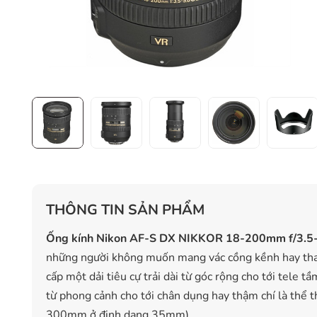
THÔNG TIN SẢN PHẨM
Ống kính Nikon AF-S DX NIKKOR 18-200mm f/3.5-
những người không muốn mang vác cồng kềnh hay thay
cấp một dải tiêu cự trải dài từ góc rộng cho tới tele 
từ phong cảnh cho tới chân dụng hay thậm chí là thể 
300mm ở định dạng 35mm).