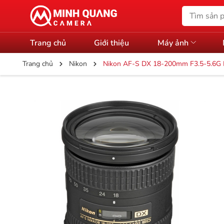
Trang chủ
Giới thiệu
Máy ảnh
Trang chủ
Nikon
Nikon AF-S DX 18-200mm F3.5-5.6G E