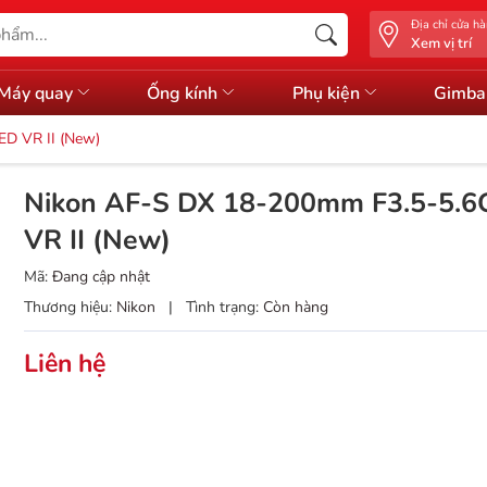
Địa chỉ cửa h
Xem vị trí
Máy quay
Ống kính
Phụ kiện
Gimba
D VR II (New)
Nikon AF-S DX 18-200mm F3.5-5.6
VR II (New)
Mã:
Đang cập nhật
Thương hiệu:
Nikon
|
Tình trạng:
Còn hàng
Liên hệ