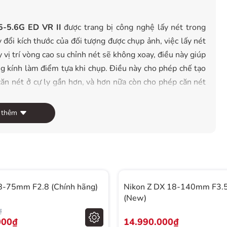
-5.6G ED VR II
được trang bị công nghệ lấy nét trong
 đổi kích thước của đối tượng được chụp ảnh, việc lấy nét
vị trí vòng cao su chỉnh nét sẽ không xoay, điều này giúp
g kính làm điểm tựa khi chụp. Điều này cho phép chế tạo
ăn nét ở cự ly gần hơn, và hơn nữa còn cho phép căn nét
 thêm
n trong ống kính đảm bảo lấy nét nhanh, chính xác và êm
g dễ dàng chuyển đổi một cách nhanh chóng từ chế độ AF
8-75mm F2.8 (Chính hãng)
Nikon Z DX 18-140mm F3.
(New)
₫
-5.6G ED VR II
cũng được tích hớp hệ thống chống rung
000₫
14.990.000₫