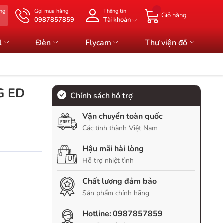
àng
Gọi mua hàng
Thông tin
Giỏ hàng
0987857859
Tài khoản
l
Đèn
Flycam
Thư viện đồ
G ED
Chính sách hỗ trợ
Vận chuyển toàn quốc
Các tỉnh thành Việt Nam
Hậu mãi hài lòng
Hỗ trợ nhiệt tình
Chất lượng đảm bảo
Sản phẩm chính hãng
Hotline:
0987857859