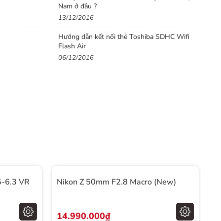
Nam ở đâu ?
13/12/2016
Hướng dẫn kết nối thẻ Toshiba SDHC Wifi
Flash Air
06/12/2016
5-6.3 VR
Nikon Z 50mm F2.8 Macro (New)
N
14.990.000₫
4