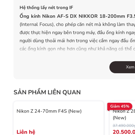
Hệ thống lấy nét trong IF
Ống kính Nikon AF-S DX NIKKOR 18-200mm F3.5
(Internal Focus), cho phép căn nét mà không làm thay
được thực hiện ngay bên trong máy, đầu ống kính ngay 
người dùng thoải mái hơn trong việc cầm ngay đầu ốn
các ống kính gọn nhẹ hơn cũng như khả năng có thể c
nhanh hơn.
Xem
Mô-tơ siêu thanh giúp lấy nét siêu tốc
Mô-tơ siêu thanh Silent Wave Motor được tích hợp bê
ái hơn. Ngoài ra, ống kính còn cho phép người dùn
SẢN PHẨM LIÊN QUAN
(lấy nét tự động) sang lấy nét bằng tay (MF).
Giảm 45%
Nikon Z 24-70mm F4S (New)
Nikon Z 2
(New)
Trang bị chống rung VR
37.490.000
Ống kính Nikon AF-S DX NIKKOR 18-200mm F/3.5
Liên hệ
20.500.