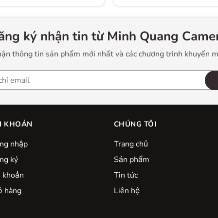
 nhòe ảnh do rung tay, đồng thời tăng cơ hội giảm tốc độ
c môi trường ánh sáng yếu như mây mù, trong nhà một
ng phát hiện nhưng rung lắc, tính toán và bù trừ, từ đó tự
ăng ký nhận tin từ Minh Quang Camer
ận thông tin sản phẩm mới nhất và các chương trình khuyến m
uộc 12 nhóm
8°
I KHOẢN
CHÚNG TÔI
ng nhập
Trang chủ
ng ký
Sản phẩm
m
i khoản
Tin tức
 x
̉ hàng
Liên hệ