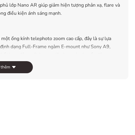
phủ lớp Nano AR giúp giảm hiện tượng phản xạ, flare và
ong điều kiện ánh sáng mạnh.
 một ống kính telephoto zoom cao cấp, đây là sự lựa
s định dạng Full-Frame ngàm E-mount như Sony A9,
h thể thao, động vật hoang dã, chụp các chuyển động
 thêm
00-400mm f/4.5-5.6 GM OSS