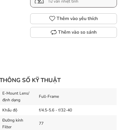
Tư vấn nhiệt tình
Thêm vào yêu thích
Thêm vào so sánh
THÔNG SỐ KỸ THUẬT
E-Mount Lens/
Full-Frame
định dạng
Khẩu độ
f/4.5-5.6 - f/32-40
Đường kính
77
Filter