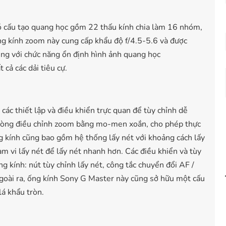
 cấu tạo quang học gồm 22 thấu kính chia làm 16 nhóm,
ng kính zoom này cung cấp khẩu độ f/4.5-5.6 và được
ùng với chức năng ổn định hình ảnh quang học
 cả các dải tiêu cự.
 các thiết lập và điều khiển trực quan để tùy chỉnh dễ
vòng điều chỉnh zoom bằng mo-men xoắn, cho phép thực
g kính cũng bao gồm hệ thống lấy nét với khoảng cách lấy
ạm vi lấy nét để lấy nét nhanh hơn. Các điều khiển và tùy
g kính: nút tùy chỉnh lấy nét, công tắc chuyển đổi AF /
Ngoài ra, ống kính Sony G Master này cũng sở hữu một cấu
lá khẩu tròn.