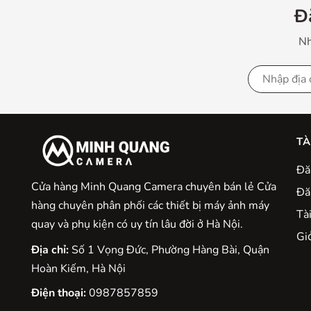
Đ
Nh
TÀ
Đă
Cửa hàng Minh Quang Camera chuyên bán lẻ Cửa
Đă
hàng chuyên phân phối các thiết bị máy ảnh máy
Tà
quay và phụ kiện có uy tín lâu đời ở Hà Nội.
Gio
Địa chỉ:
Số 1 Vọng Đức, Phường Hàng Bài, Quận
Hoàn Kiếm, Hà Nội
Điện thoại:
0987857859