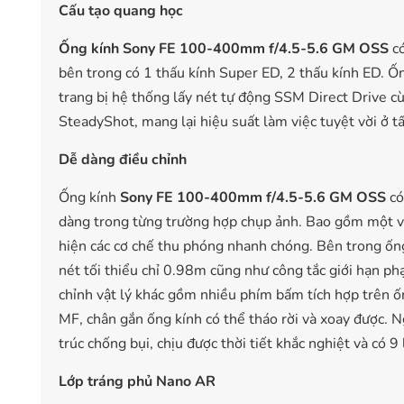
C
ấ
u t
ạ
o quang h
ọ
c
Ống kính Sony FE 100-400mm f/4.5-5.6 GM OSS
có
bên trong có 1 thấu kính Super ED, 2 thấu kính ED. Ố
trang bị hệ thống lấy nét tự động SSM Direct Drive c
SteadyShot, mang lại hiệu suất làm việc tuyệt vời ở tất
D
ễ
dàng đi
ề
u ch
ỉ
nh
Ống kính
Sony FE 100-400mm f/4.5-5.6 GM OSS
có
dàng trong từng trường hợp chụp ảnh. Bao gồm một 
hiện các cơ chế thu phóng nhanh chóng. Bên trong ốn
nét tối thiểu chỉ 0.98m cũng như công tắc giới hạn ph
chỉnh vật lý khác gồm nhiều phím bấm tích hợp trên ốn
MF, chân gắn ống kính có thể tháo rời và xoay được. 
trúc chống bụi, chịu được thời tiết khắc nghiệt và có 9 
L
ớ
p tráng ph
ủ
Nano AR