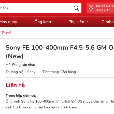
Địa chỉ cửa h
Xem vị trí
Máy quay
Ống kính
Phụ kiện
Gimba
 (New)
Sony FE 100-400mm F4.5-5.6 GM 
(New)
Mã:
Đang cập nhật
Thương hiệu:
Sony
|
Tình trạng:
Còn hàng
Liên hệ
Trong hộp gồm có:
Ống kính Sony FE 100-400mm f/4.5-5.6 GM OSS, Loa che nắng, Nắ
kính trước và sau, phiếu bảo hành chính hãng.