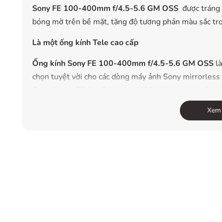
Sony FE 100-400mm f/4.5-5.6 GM OSS
được tráng 
bóng mờ trên bề mặt, tăng độ tương phản màu sắc tr
Là m
ộ
t
ố
ng kính Tele cao c
ấ
p
Ống kính Sony FE 100-400mm f/4.5-5.6 GM OSS
là
chọn tuyệt vời cho các dòng máy ảnh Sony mirrorles
Sony Alpha 7R II ... Đặc biệt rất hữu ích cho chụp ản
nhanh.
Xem
Một vài hình ảnh được chụp từ
Ống kính Sony FE 1