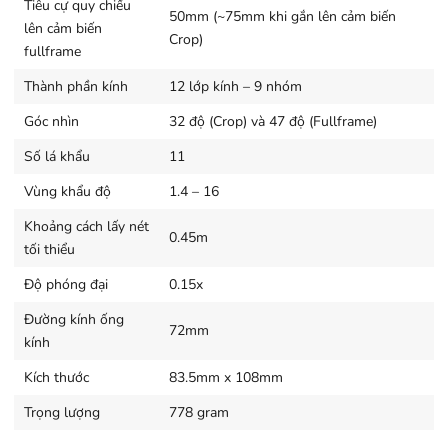
chúng tôi quan sát được thì đây là một trong những ống
Tiêu cự quy chiếu
50mm (~75mm khi gắn lên cảm biến
lên cảm biến
kính có độ chuyển mịn nhất mà các chi tiết phía sau vẫn
Crop)
fullframe
rất đẹp.
Thành phần kính
12 lớp kính – 9 nhóm
Lớp phủ chống phản xạ T*
Góc nhìn
32 độ (Crop) và 47 độ (Fullframe)
Tên đại diện cho kiểu thiết kế quang học như Distagon,
Planar và T* tượng trưng cho lớp phủ chống phản xạ có
Số lá khẩu
11
mặt ở phần viền trước của lens
Sony FE CZ T* 50mm
Vùng khẩu độ
1.4 – 16
f/1.4 ZA
. Với thiết kế này, hình ảnh của bạn sẽ có độ
Khoảng cách lấy nét
sáng cao ngay cả khi điều kiện ánh sáng là không thuận
0.45m
tối thiểu
lợi.
Độ phóng đại
0.15x
Ưu điểm:
Đường kính ống
72mm
kính
Một trong những lens tốt nhất trong thời điểm hiện tại
cả về chất lượng hình ảnh, màu sắc.
Kích thước
83.5mm x 108mm
Có chức năng khóa nét.
Trọng lượng
778 gram
Vỏ ngoài chắc chắn, thiết kế nhìn “chuyên nghiệp”.