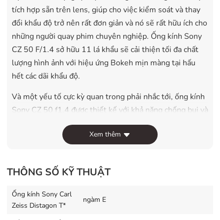
tích hợp sẵn trên lens, giúp cho việc kiểm soát và thay
đổi khẩu độ trở nên rất đơn giản và nó sẽ rất hữu ích cho
những người quay phim chuyên nghiệp. Ống kính Sony
CZ 50 F/1.4 sở hữu 11 lá khẩu sẽ cải thiện tối đa chất
lượng hình ảnh với hiệu ứng Bokeh mịn màng tại hấu
hết các dãi khẩu độ.
Và một yếu tố cực kỳ quan trong phải nhắc tới, ống kính
Sony CZ 50 f1.4 được thiết kế với khả năng chống bụi và
chống ẩm, sẽ rất hữu ích cho các nhiếp ảnh gia cũng như
Xem thêm
các nhà quay phim an tâm khi sử dụng trong những môi
trường có thời tiết khắc nghiệt, bụi bẩn....
Một điểm đáng chú ý nữa chính là việc chiếc
Carl Zeiss
THÔNG SỐ KỸ THUẬT
Planar 50mm f/1.4 for Sony E-Mount
này có tới 11 lá
Ống kính Sony Carl
khẩu, đồng nghĩa với việc bạn sẽ có những hậu cảnh
ngàm E
Zeiss Distagon T*
được xóa mờ vô cùng mộng mơ. Theo như những gì