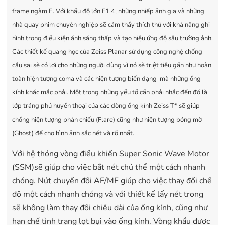
frame ngàm E. Với khẩu độ lớn F1.4, những nhiếp ảnh gia và những
nhà quay phim chuyên nghiệp sẽ cảm thấy thích thú với khả năng ghi
hình trong điều kiện ánh sáng thấp và tạo hiệu ứng độ sâu trường ảnh.
Các thiết kế quang học của Zeiss Planar sử dụng công nghệ chống
cầu sai sẽ có lợi cho những người dùng vì nó sẽ triệt tiêu gần như hoàn
toàn hiện tượng coma và các hiện tượng biến dạng mà những ống
kính khác mắc phải. Một trong những yếu tố cần phải nhắc đến đó là
lớp tráng phủ huyền thoại của các dòng ống kính Zeiss T* sẽ giúp
chống hiện tượng phản chiếu (Flare) cũng như hiện tượng bóng mờ
(Ghost) để cho hình ảnh sắc nét và rõ nhất.
Với hệ thóng vòng điều khiển Super Sonic Wave Motor
(SSM)sẽ giúp cho việc bắt nét chủ thể một cách nhanh
chóng. Nút chuyển đổi AF/MF giúp cho việc thay đổi chế
độ một cách nhanh chóng và với thiết kế lấy nét trong
sẽ không làm thay đổi chiều dài của ống kính, cũng như
hạn chế tình trạng lọt bụi vào ống kính. Vòng khẩu được