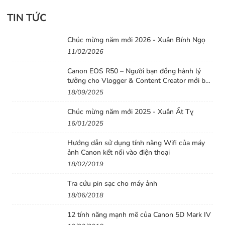
Có vòng chỉnh khẩu ngay trên thân.
TIN TỨC
Có bán kèm theo hood.
Tiêu cự đa dụng.
Chúc mừng năm mới 2026 - Xuân Bính Ngọ
Lens 50mm cao cấp nhất của Sony.
11/02/2026
Bokeh đẹp, mịn (creamy).
Canon EOS R50 – Người bạn đồng hành lý
Tạo được hiệu ứng 3D với độ tương phản tốt.
tưởng cho Vlogger & Content Creator mới bắt
Giữ được chi tiết tại khẩu lớn một cách xuất sắc.
đầu
18/09/2025
Nhược điểm:
Chúc mừng năm mới 2025 - Xuân Ất Tỵ
Lấy nét hơi chậm so với mong đợi, nhưng có phần nhanh
16/01/2025
hơn Canon EF 50mm f1.2.
Hướng dẫn sử dụng tính năng Wifi của máy
Kích thước có phần lớn hơn các ống kính có tiêu cự
ảnh Canon kết nối vào điện thoại
50mmf1.4 khác
18/02/2019
Tra cứu pin sạc cho máy ảnh
18/06/2018
12 tính năng mạnh mẽ của Canon 5D Mark IV