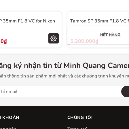
P 35mm F1.8 VC for Nikon
Tamron SP 35mm F1.8 VC f
HẾT HÀNG
00₫
5.200.000₫
ăng ký nhận tin từ Minh Quang Camer
ận thông tin sản phẩm mới nhất và các chương trình khuyến m
oạt với góc cực rộng với tiêu cự 20mm hoặc tiêu cự tiêu
hù hợp với từng mục đích của người dùng. Mặc dù, khả
I KHOẢN
CHÚNG TÔI
E-mount FullFrame nhưng mẫu Lens này có thể sử dụng
g đương 30-60mm.