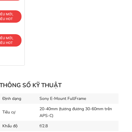
IÊU MỚI,
IÊU HOT
IÊU MỚI,
IÊU HOT
THÔNG SỐ KỸ THUẬT
Định dạng
Sony E-Mount FullFrame
20-40mm (tương đương 30-60mm trên
Tiêu cự
APS-C)
Khẩu độ
f/2.8