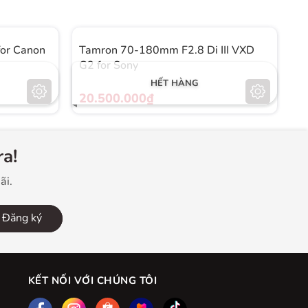
or Canon
Tamron 70-180mm F2.8 Di III VXD
T
G2 for Sony
C
HẾT HÀNG
20.500.000₫
8
a!
ãi.
Đăng ký
KẾT NỐI VỚI CHÚNG TÔI