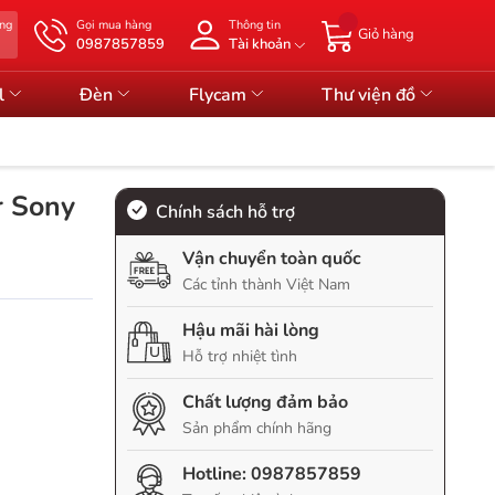
àng
Gọi mua hàng
Thông tin
Giỏ hàng
0987857859
Tài khoản
l
Đèn
Flycam
Thư viện đồ
r Sony
Chính sách hỗ trợ
Vận chuyển toàn quốc
Các tỉnh thành Việt Nam
Hậu mãi hài lòng
Hỗ trợ nhiệt tình
Chất lượng đảm bảo
Sản phẩm chính hãng
Hotline:
0987857859