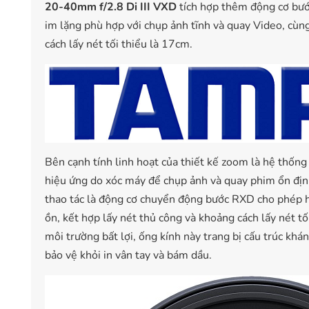
20-40mm f/2.8 Di III VXD
tích hợp thêm động cơ bướ
im lặng phù hợp với chụp ảnh tĩnh và quay Video, cùng
cách lấy nét tối thiểu là 17cm.
Bên cạnh tính linh hoạt của thiết kế zoom là hệ thốn
hiệu ứng do xóc máy để chụp ảnh và quay phim ổn địn
thao tác là động cơ chuyển động bước RXD cho phép h
ồn, kết hợp lấy nét thủ công và khoảng cách lấy nét t
môi trường bất lợi, ống kính này trang bị cấu trúc khá
bảo vệ khỏi in vân tay và bám dầu.