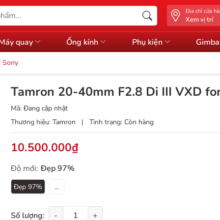
Địa chỉ cửa h
Xem vị trí
Máy quay
Ống kính
Phụ kiện
Gimba
r Sony
Tamron 20-40mm F2.8 Di III VXD fo
Mã:
Đang cập nhật
Thương hiệu:
Tamron
|
Tình trạng:
Còn hàng
10.500.000₫
Độ mới:
Đẹp 97%
Đẹp 97%
...
Số lượng:
-
+