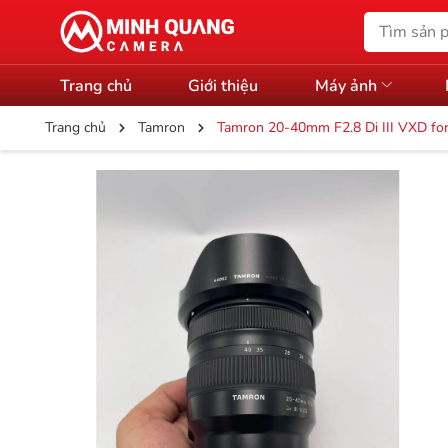
Trang chủ
Giới thiệu
Máy ảnh
Trang chủ
Tamron
Tamron 20-40mm F2.8 Di III VXD fo