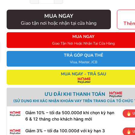
MUA NGAY
Giao tận nơi hoặc nhận tại cửa hàng
Thêm
MUA NGAY
Giao Tận Nơi Hoặc Nhận Tại Cửa Hàng
TRẢ GÓP QUA THẺ
Visa, Master, JCB
MUA NGAY - TRẢ SAU
ƯU ĐÃI KHI THANH TOÁN
(SỬ DỤNG KHI XÁC NHẬN KHOẢN VAY TRÊN TRANG CỦA TỔ CHỨC T
Giảm 10% – tối đa 500.000đ khi chọn kỳ hạn
Ư
6 & 12 tháng cho khách hàng mới
Giảm 3% – tối đa 100.000đ với kỳ hạn 3
Ư