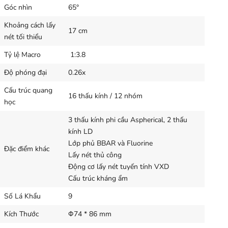
Góc nhìn
65°
Khoảng cách lấy
17 cm
nét tối thiểu
Tỷ lệ Macro
1:3.8
Độ phóng đại
0.26x
Cấu trúc quang
16 thấu kính / 12 nhóm
học
3 thấu kính phi cầu Aspherical, 2 thấu
kính LD
Lớp phủ BBAR và Fluorine
Đặc điểm khác
Lấy nét thủ công
Động cơ lấy nét tuyến tính VXD
Cấu trúc kháng ẩm
Số Lá Khẩu
9
Kích Thước
Φ74 * 86 mm