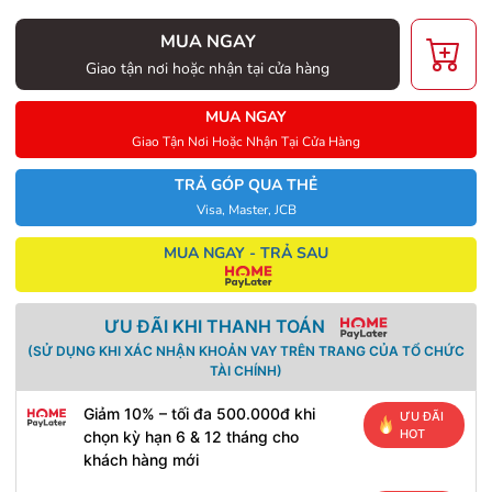
MUA NGAY
Giao tận nơi hoặc nhận tại cửa hàng
MUA NGAY
Giao Tận Nơi Hoặc Nhận Tại Cửa Hàng
TRẢ GÓP QUA THẺ
Visa, Master, JCB
MUA NGAY - TRẢ SAU
ƯU ĐÃI KHI THANH TOÁN
(SỬ DỤNG KHI XÁC NHẬN KHOẢN VAY TRÊN TRANG CỦA TỔ CHỨC
TÀI CHÍNH)
Giảm 10% – tối đa 500.000đ khi
ƯU ĐÃI
HOT
chọn kỳ hạn 6 & 12 tháng cho
khách hàng mới