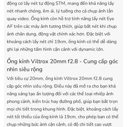
động cơ lấy nét tự động STM, mang đến khả năng lấy
nét nhanh chóng, êm ái, lý tưởng cho cả chụp ảnh lẫn
quay video. Ống kính còn hỗ trợ tính năng lấy nét Eye
AF trên các máy ảnh tương thích, giúp bắt nét khi chụp
ảnh chân dung, động vật chính xác hơn. Đặc biệt với
khoảng cách lấy nét chỉ 19cm, ống kính có thể dễ dàng
ghi lại những tấm hình cận cảnh với dynamic lớn.
Ống kính Viltrox 20mm f2.8 - Cung cấp góc
nhìn siêu rộng
Với tiêu cự 20mm, ống kính Viltrox 20mm f2.8 cung
cấp góc nhìn siêu rộng. Điều này đã mở ra cho bạn khả
năng sáng tạo ấn tượng đối với các thể loại nhiếp ảnh
phong cảnh, kiến trúc hay đường phố, giúp bạn bắt trọn
mọi chi tiết trong khung hình. Đặc biệt, khoảng cách lấy
nét tối thiểu của ống kính là 19cm, cho phép bạn có thể
chụp những bức ảnh cận cảnh, có độ chi tiết cao vượt