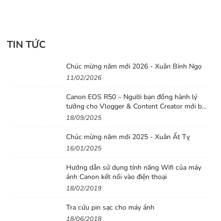
bức ảnh thật ấn tượng. Đặc biệt, ống kính còn được trang
bị tính năng lấy nét Eye AF, cung cấp khả năng lấy nét
theo mắt chuẩn xác và rõ nét.
TIN TỨC
Chúc mừng năm mới 2026 - Xuân Bính Ngọ
11/02/2026
Canon EOS R50 – Người bạn đồng hành lý
tưởng cho Vlogger & Content Creator mới bắt
đầu
18/09/2025
Chúc mừng năm mới 2025 - Xuân Ất Tỵ
16/01/2025
Hướng dẫn sử dụng tính năng Wifi của máy
ảnh Canon kết nối vào điện thoại
18/02/2019
Tra cứu pin sạc cho máy ảnh
18/06/2018