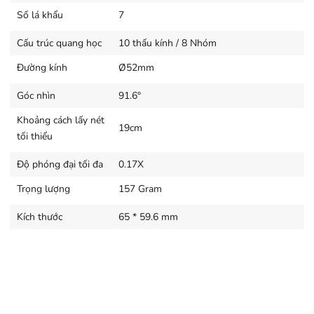
với phông nền khá rõ ràng.
Số lá khẩu
7
Cấu trúc quang học
10 thấu kính / 8 Nhóm
Đường kính
Ø52mm
Góc nhìn
91.6°
Khoảng cách lấy nét
19cm
tối thiểu
Độ phóng đại tối đa
0.17X
Trọng lượng
157 Gram
Động cơ lấy nét tự động STM nhanh chóng
Kích thước
65 * 59.6 mm
và êm ái
Viltrox 20mm f2.8 là ống kính mirrorless, sử dụng động
cơ lấy nét tự động STM, cho khả năng lấy nét nhanh
chóng, có độ chính xác cao và yên tĩnh. Qua đó, bạn có
thể bắt trọn mọi khoảnh khắc quan trọng, tạo ra những