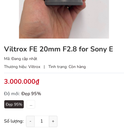
Viltrox FE 20mm F2.8 for Sony E
Mã:
Đang cập nhật
Thương hiệu:
Viltrox
|
Tình trạng:
Còn hàng
3.000.000₫
Độ mới:
Đẹp 95%
Đẹp 95%
...
Số lượng:
-
+