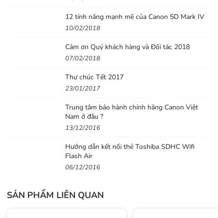
12 tính năng mạnh mẽ của Canon 5D Mark IV
10/02/2018
Thiết kế nhỏ gọn, chất lượng hình ảnh xuất
Cảm ơn Quý khách hàng và Đối tác 2018
sắc
07/02/2018
Ống kính Viltrox 20mm f2.8 có thiết kế khá nhỏ gọn và
Thư chúc Tết 2017
nhẹ với kích thước và trọng lượng lần lượt là 65 x
23/01/2017
59.5mm và 157g. Bạn có thể mang theo nó dễ dàng,
Trung tâm bảo hành chính hãng Canon Việt
thuận tiện hơn nhiều so với các ống kính Prime cỡ lớn
Nam ở đâu ?
khác, là lựa chọn lý tưởng trong những trường hợp chụp
13/12/2016
ngoài trời cần di chuyển nhiều.
Hướng dẫn kết nối thẻ Toshiba SDHC Wifi
Flash Air
06/12/2016
SẢN PHẨM LIÊN QUAN