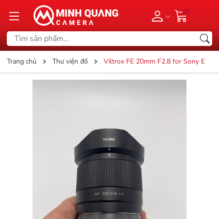
Trang chủ
Thư viện đồ
Viltrox FE 20mm F2.8 for Sony E