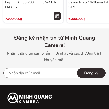
Fujifilm XF 55-200mm F3.5-4.8 R
Canon RF-S 10-18mm F4.5
LM OIS
STM
7.000.000₫
6.300.000₫
Đăng ký nhận tin từ Minh Quang
Camera!
Nhận thông tin sản phẩm mới nhất và các chương trình
khuyến mãi.
Không chỉ có thiết kế nhỏ gọn, mà ống kính này còn
Đăng ký
được nhiều nhiếp ảnh gia yêu thích bởi chất lượng hình
ảnh xuất sắc. Các chi tiết luôn rõ ràng, sắc nét, đảm bảo
đáp ứng được nhu cầu chụp ảnh chuyên nghiệp.