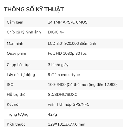
dàng cho người dùng mới có được những tấm ảnh đẹp.
THÔNG SỐ KỸ THUẬT
Cho dù họ chụp ảnh chân dung, phong cảnh thiên nhiên,
cận cảnh, chân dung ban đêm hay đồ ăn, họ chỉ cần xoay
Cảm biến
24.1MP APS-C CMOS
bánh xe điều chỉnh chế độ đến chế độ cảnh thích hợp, và
Chíp xử lý hình ảnh
DIGIC 4+
máy ảnh sẽ tự động cài đặt các thiết lập tối ưu cho cảnh
đó.
Màn hình
LCD 3.0" 920.000 điểm ảnh
Cũng có 5 Creative filter có thể được sử dụng để áp
Quay phim
Full HD 1080p 30 fps
dụng các hiệu ứng nghệ thuật cho ảnh trong máy ảnh,
Chụp liên tục
3 hình/ giây
bao gồm hiệu ứng Toy camera, hiệu ứng Fish-eye và
Lấy nét tự động
9 điểm cross-type
hiệu ứng Soft Focus.
ISO
100-6400 (Có thể mở rộng đến 12.800)
EOS 1500D có khả năng quay video Full-HD ở 30/25 /
Hỗ trợ thẻ
SD/SDHC/SDXC
24p. Nó có tốc độ chụp liên tục lên tới 3 khung hình /
giây
Kết nối
wifi, Tích hợp GPS/NFC
Trọng lượng
427g
Kích thước
129X101.3X77.6 mm