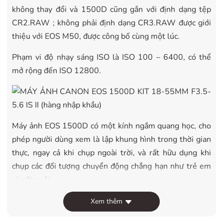
không thay đổi và 1500D cũng gắn với định dạng tệp
CR2.RAW ; không phải định dạng CR3.RAW được giới
thiệu với EOS M50, được công bố cùng một lúc.
Phạm vi độ nhạy sáng ISO là ISO 100 – 6400, có thể
mở rộng đến ISO 12800.
Máy ảnh EOS 1500D có một kính ngắm quang học, cho
phép người dùng xem là lập khung hình trong thời gian
thực, ngay cả khi chụp ngoài trời, và rất hữu dụng khi
chụp các đối tượng chuyển động chẳng hạn như trẻ em
và vật nuôi.
EOS 1500D được trang bị 6 chế độ cảnh, đây là các chế
Xem thêm
độ cài đặt sẵn dựa trên cảnh, cung cấp một cách thức dễ