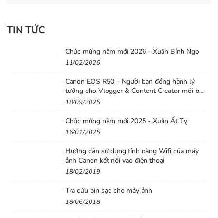
Về khả năng kết nối, máy ảnh EOS 1500D hỗ trợ Wi-
Fi/NFC.Bạn có thể chụp từ xa trên điện thoại thông
TIN TỨC
minh hoặc gửi ảnh từ máy ảnh sang điện thoại thông
minh và chia sẻ ảnh trên mạng xã hội một cách đơn giản
Chúc mừng năm mới 2026 - Xuân Bính Ngọ
11/02/2026
bằng cách ghép nối hai thiết bị qua ứng dụng Camera
Connect của Canon, ứng dụng này được cung cấp miễn
Canon EOS R50 – Người bạn đồng hành lý
phí cho cả iOS và Android.
tưởng cho Vlogger & Content Creator mới bắt
đầu
18/09/2025
Chúc mừng năm mới 2025 - Xuân Ất Tỵ
16/01/2025
Hướng dẫn sử dụng tính năng Wifi của máy
ảnh Canon kết nối vào điện thoại
18/02/2019
Tra cứu pin sạc cho máy ảnh
18/06/2018