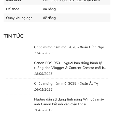
Màn hình
cảm ứng đa góc 3.0" 1.62 triệu điểm
Đế shoe
đa năng
Quay khung dọc
dễ dàng
TIN TỨC
Dual Pixel CMOS AF II
Với 651 vùng lấy nét tự động có độ chính xác cao, hệ
Chúc mừng năm mới 2026 - Xuân Bính Ngọ
thống Dual Pixel CMOS AF II tiên tiến cung cấp hiệu
11/02/2026
suất lấy nét nhanh và chính xác. Hệ thống lấy nét nhận
diện theo pha này cung cấp tính năng phát hiện và theo
Canon EOS R50 – Người bạn đồng hành lý
tưởng cho Vlogger & Content Creator mới bắt
dõi đối tượng nâng cao, nhận dạng được người, động vật
đầu
18/09/2025
và phương tiện thông minh, đồng thời tự động khóa các
đối tượng này và duy trì tiêu điểm sắc nét trong suốt
Chúc mừng năm mới 2025 - Xuân Ất Tỵ
16/01/2025
quá trình chụp liên tiếp và quay video.
Hướng dẫn sử dụng tính năng Wifi của máy
ảnh Canon kết nối vào điện thoại
18/02/2019