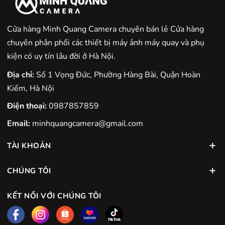
Cửa hàng Minh Quang Camera chuyên bán lẻ Cửa hàng
chuyên phân phối các thiết bị máy ảnh máy quay và phụ
kiện có uy tín lâu đời ở Hà Nội.
Địa chỉ:
Số 1 Vọng Đức, Phường Hàng Bài, Quận Hoàn
Chế độ Close-Up Demos dùng cho quay phim
Kiếm, Hà Nội
Đảm bảo lấy nét đúng đối tượng với chế độ Close-Up
Điện thoại:
0987857859
Demos trên R50. Chế độ này nhanh chóng chuyển tiêu
Email:
minhquangcamera@gmail.com
điểm từ đối tượng trên máy ảnh sang vật thể được đặt
trước ống kính máy ảnh, lý tưởng quay video hiển thị
TÀI KHOẢN
sản phẩm cho người xem như minh họa trang điểm hay
dạy nấu ăn.
CHÚNG TÔI
Chế độ quay phim dọc & đánh dấu khung hình
KẾT NỐI VỚI CHÚNG TÔI
Thông tin xoay video có thể đặt trong hoặc sau khi quay
phim, cho phép phát video theo bố cục dọc khi xem trên