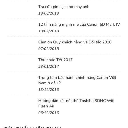
Tra cứu pin sạc cho máy ảnh
18/06/2018
12 tính năng mạnh mẽ của Canon 5D Mark IV
10/02/2018
Advanced A+ Assist
Cảm ơn Quý khách hàng và Đối tác 2018
Trải nghiệm niềm vui của nhiếp ảnh sáng tạo với loạt
07/02/2018
cảnh tương thích tự động mở rộng. Chế độ Advanced
Thư chúc Tết 2017
A+ Assist mang lại hình ảnh tuyệt vời ngay cả ở các tình
23/01/2017
huống phức tạp như cảnh ban đêm và ngược sáng. Phơi
Trung tâm bảo hành chính hãng Canon Việt
sáng quá mức sẽ tự động được chỉnh giảm để bạn có thể
Nam ở đâu ?
chụp cảnh động hoặc chân dung sáng, hoặc chụp nhiều
13/12/2016
ảnh liên tục để tạo ra ảnh đêm đẹp mắt hoặc ảnh macro
Hướng dẫn kết nối thẻ Toshiba SDHC Wifi
có đốp ảnh sâu hơn.
Flash Air
06/12/2016