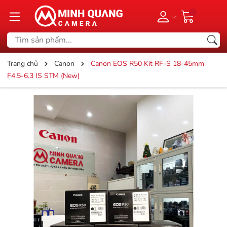
Trang chủ
Canon
Canon EOS R50 Kit RF-S 18-45mm
F4.5-6.3 IS STM (New)