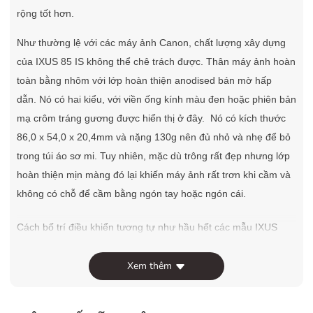
rộng tốt hơn.
Như thường lệ với các máy ảnh Canon, chất lượng xây dựng
của IXUS 85 IS không thể chê trách được. Thân máy ảnh hoàn
toàn bằng nhôm với lớp hoàn thiện anodised bán mờ hấp
dẫn. Nó có hai kiểu, với viền ống kính màu đen hoặc phiên bản
mạ crôm tráng gương được hiển thị ở đây. Nó có kích thước
86,0 x 54,0 x 20,4mm và nặng 130g nên đủ nhỏ và nhẹ để bỏ
trong túi áo sơ mi. Tuy nhiên, mặc dù trông rất đẹp nhưng lớp
hoàn thiện mịn màng đó lại khiến máy ảnh rất trơn khi cầm và
không có chỗ để cầm bằng ngón tay hoặc ngón cái.
Cách bố trí điều khiển tương tự như hầu hết các mẫu IXUS
gần đây khác, với các nút lớn và được dán nhãn rõ ràng, D-
pad tròn đơn giản và công tắc trượt để chọn chế độ chụp,
Xem thêm
quay video hoặc phát lại. Điều khiển thu phóng là một vòng
bezel xoay xung quanh nút chụp, mà tôi thích hơn loại công