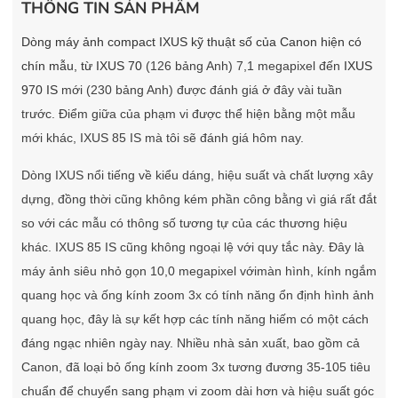
THÔNG TIN SẢN PHẨM
Dòng máy ảnh compact IXUS kỹ thuật số của Canon hiện có
chín mẫu, từ IXUS 70
(126 bảng Anh) 7,1 megapixel đến
IXUS
970 IS
mới (230 bảng Anh) được đánh giá ở đây vài tuần
trước. Điểm giữa của phạm vi được thể hiện bằng một mẫu
mới khác, IXUS 85 IS mà tôi sẽ đánh giá hôm nay.
Dòng IXUS nổi tiếng về kiểu dáng, hiệu suất và chất lượng xây
dựng, đồng thời cũng không kém phần công bằng vì giá rất đắt
so với các mẫu có thông số tương tự của các thương hiệu
khác. IXUS 85 IS cũng không ngoại lệ với quy tắc này. Đây là
máy ảnh siêu nhỏ gọn 10,0 megapixel vớimàn hình, kính ngắm
quang học và ống kính zoom 3x có tính năng ổn định hình ảnh
quang học, đây là sự kết hợp các tính năng hiếm có một cách
đáng ngạc nhiên ngày nay. Nhiều nhà sản xuất, bao gồm cả
Canon, đã loại bỏ ống kính zoom 3x tương đương 35-105 tiêu
chuẩn để chuyển sang phạm vi zoom dài hơn và hiệu suất góc