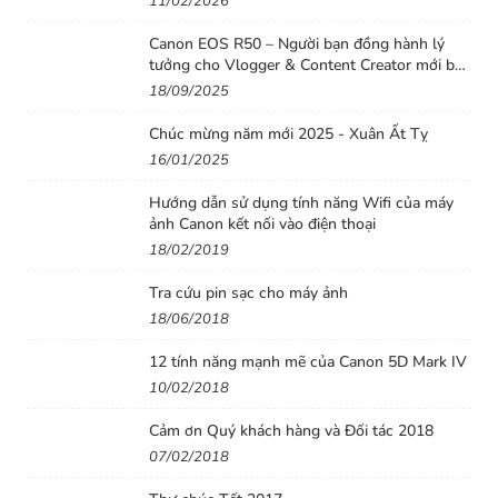
11/02/2026
trong menu chính, nhưng chúng cũng khá hạn chế. Nó có hệ
Canon EOS R50 – Người bạn đồng hành lý
thống lấy nét tự động AiAF 9 điểm của Canon, tốt cho hầu hết
tưởng cho Vlogger & Content Creator mới bắt
các đối tượng nhưng dễ bị nhầm lẫn bởi chi tiết tiền cảnh,
đầu
18/09/2025
nhưng nó cũng có tính năng nhận diện khuôn mặt để chụp
Chúc mừng năm mới 2025 - Xuân Ất Tỵ
chân dung và lấy nét tự động vùng trung tâm với hai kích
16/01/2025
thước khung hình khác nhau cho các đối tượng khó hơn.
Hướng dẫn sử dụng tính năng Wifi của máy
ảnh Canon kết nối vào điện thoại
18/02/2019
Tra cứu pin sạc cho máy ảnh
18/06/2018
12 tính năng mạnh mẽ của Canon 5D Mark IV
10/02/2018
Cảm ơn Quý khách hàng và Đối tác 2018
07/02/2018