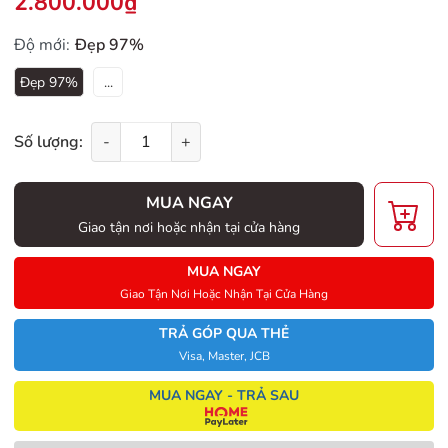
2.800.000₫
Độ mới:
Đẹp 97%
Đẹp 97%
...
Số lượng:
-
+
MUA NGAY
Giao tận nơi hoặc nhận tại cửa hàng
MUA NGAY
Giao Tận Nơi Hoặc Nhận Tại Cửa Hàng
TRẢ GÓP QUA THẺ
Visa, Master, JCB
MUA NGAY - TRẢ SAU