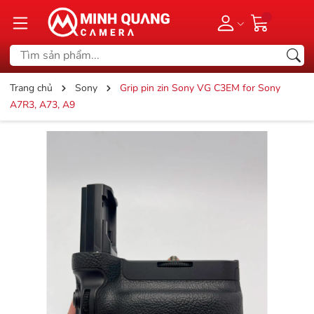
Trang chủ
Sony
Grip pin zin Sony VG C3EM for Sony
A7R3, A73, A9