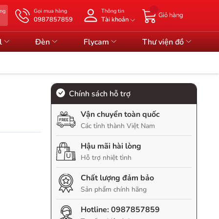
àng
Gọi mua hàng
Thông tin
Giỏ hàng
0987857859
Tài khoản
l
Đèn
Flycam
Thư viện đồ
Chính sách hỗ trợ
Vận chuyển toàn quốc
Các tỉnh thành Việt Nam
Hậu mãi hài lòng
Hỗ trợ nhiệt tình
Chất lượng đảm bảo
Sản phẩm chính hãng
Hotline:
0987857859