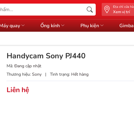
Địa chỉ cửa h
Xem vị trí
Máy quay
Ống kính
Phụ kiện
Gimba
Handycam Sony PJ440
Mã:
Đang cập nhật
Thương hiệu:
Sony
|
Tình trạng:
Hết hàng
Liên hệ