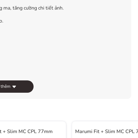
g ma, tăng cường chi tiết ảnh.
o.
 thêm
it + Slim MC CPL 77mm
Marumi Fit + Slim MC CPL