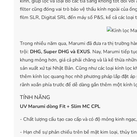
kính, giúp lọc và loại bỏ các tia sáng không tốt đối với
filter cũng đóng vai trò bảo vệ thấu kính ngoài của ốn
film SLR, Digital SRL đến máy số P&S, kể cả các loại 
Trong nhiều năm qua,
Marumi
đã đưa ra thị trường hàn
trội:
DHG, Super DHG và EXUS
. Nay, Marumi tiếp tục
khung mỏng hơn, giá cả phải chăng và là kế thừa những
sản xuất xứ tại Nhật Bản. Cũng như các loại kính lọc
thêm kính lọc quang học nhờ phương pháp lắp đặt áp 
rãnh xoắn phía trước để dễ dàng gắn thêm một kính lo
TÍNH NĂNG
UV Marumi dòng Fit + Slim MC CPL
- Chất lượng cấu tạo cao cấp và có độ mỏng kinh ngạc,
- Hạn chế sự phản chiếu trên bề mặt kim loại, thủy ti