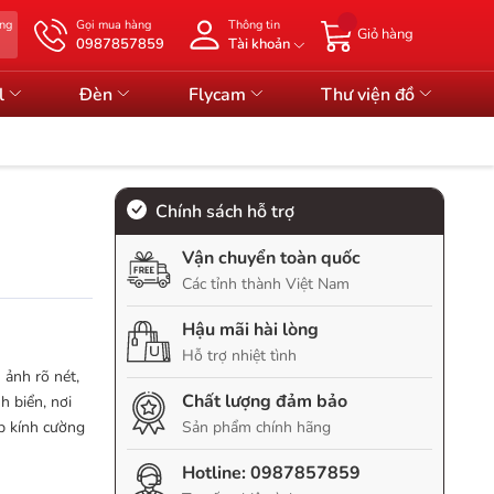
àng
Gọi mua hàng
Thông tin
Giỏ hàng
0987857859
Tài khoản
l
Đèn
Flycam
Thư viện đồ
Chính sách hỗ trợ
Vận chuyển toàn quốc
Các tỉnh thành Việt Nam
Hậu mãi hài lòng
Hỗ trợ nhiệt tình
 ảnh rõ nét,
Chất lượng đảm bảo
h biển, nơi
p kính cường
Sản phẩm chính hãng
Hotline:
0987857859