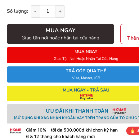
Số lượng:
-
+
MUA NGAY
Giao tận nơi hoặc nhận tại cửa hàng
Thêm
MUA NGAY
Giao Tận Nơi Hoặc Nhận Tại Cửa Hàng
TRẢ GÓP QUA THẺ
Visa, Master, JCB
MUA NGAY - TRẢ SAU
ƯU ĐÃI KHI THANH TOÁN
(SỬ DỤNG KHI XÁC NHẬN KHOẢN VAY TRÊN TRANG CỦA TỔ CHỨC T
Giảm 10% – tối đa 500.000đ khi chọn kỳ hạn
Ư
6 & 12 tháng cho khách hàng mới