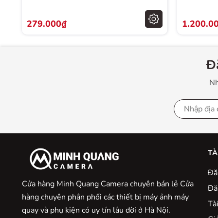
- Trọng lượng: 9g
279.000₫
1.200.0
- Lớp lọc: 8 lớp
- Khung kính làm từ nhôm satin
Đ
- Viền siêu mỏng với thiết kế rãnh xoắn
Nh
- Được làm từ vật liệu không chì thân thiện với môi 
TÀ
Đă
Cửa hàng Minh Quang Camera chuyên bán lẻ Cửa
Đă
hàng chuyên phân phối các thiết bị máy ảnh máy
Tà
quay và phụ kiện có uy tín lâu đời ở Hà Nội.