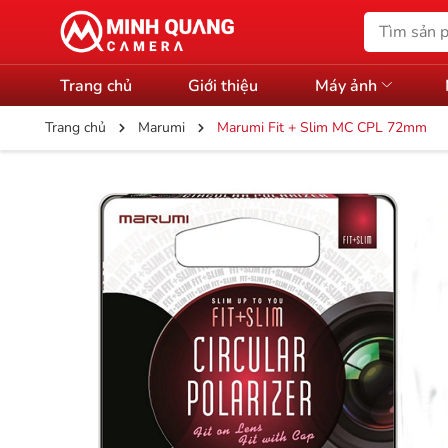
Trang chủ
Giới thiệu
Máy ảnh
Trang chủ
Marumi
Marumi Fit + Slim MC CPL 72mm