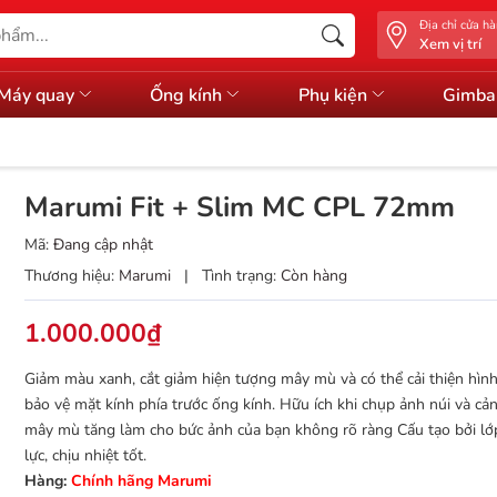
Địa chỉ cửa h
Xem vị trí
Máy quay
Ống kính
Phụ kiện
Gimba
Marumi Fit + Slim MC CPL 72mm
Mã:
Đang cập nhật
Thương hiệu:
Marumi
|
Tình trạng:
Còn hàng
1.000.000₫
Giảm màu xanh, cắt giảm hiện tượng mây mù và có thể cải thiện hình
bảo vệ mặt kính phía trước ống kính. Hữu ích khi chụp ảnh núi và cản
mây mù tăng làm cho bức ảnh của bạn không rõ ràng Cấu tạo bởi lớ
lực, chịu nhiệt tốt.
Hàng:
Chính hãng Marumi