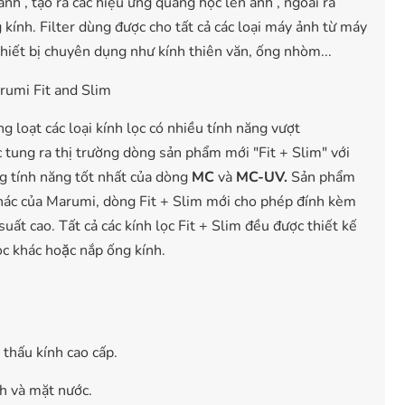
 ảnh , tạo ra các hiệu ứng quang học lên ảnh , ngoài ra
g kính.
Filter
dùng được cho tất cả các loại máy ảnh từ máy
thiết bị chuyên dụng như kính thiên văn, ống nhòm...
g loạt các loại kính lọc có nhiều tính năng vượt
 tung ra thị trường dòng sản phẩm mới "
Fit + Slim
" với
 tính năng tốt nhất của dòng
MC
và
MC-UV.
Sản phẩm
 khác của Marumi, dòng
Fit + Slim
mới cho phép đính kèm
suất cao. Tất cả các
kính lọc Fit + S
lim
đều được thiết kế
̣c khác hoặc nắp ống kính.
 thấu kính cao cấp.
nh và mặt nước.