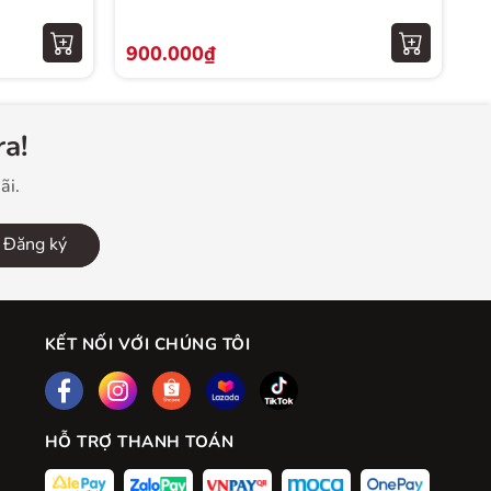
900.000₫
a!
ãi.
Đăng ký
KẾT NỐI VỚI CHÚNG TÔI
HỖ TRỢ THANH TOÁN