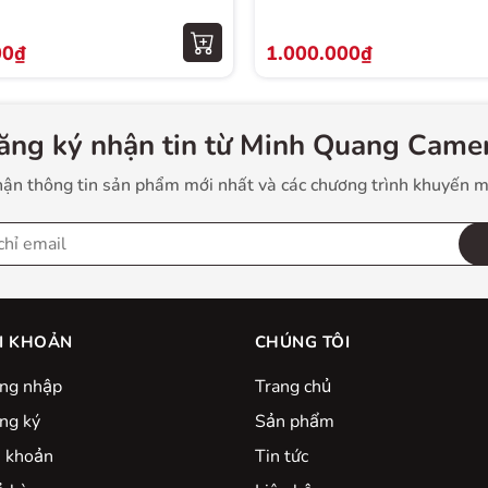
00₫
1.000.000₫
ăng ký nhận tin từ Minh Quang Camer
ận thông tin sản phẩm mới nhất và các chương trình khuyến m
trường (L390)
I KHOẢN
CHÚNG TÔI
ng nhập
Trang chủ
ng ký
Sản phẩm
i khoản
Tin tức