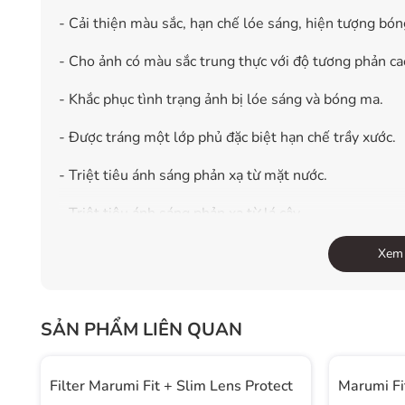
- Cải thiện màu sắc, hạn chế lóe sáng, hiện tượng bón
- Cho ảnh có màu sắc trung thực với độ tương phản ca
- Khắc phục tình trạng ảnh bị lóe sáng và bóng ma.
- Được tráng một lớp phủ đặc biệt hạn chế trầy xước.
- Triệt tiêu ánh sáng phản xạ từ mặt nước.
- Triệt tiêu ánh sáng phản xạ từ lá cây.
- Cho bầu trời xanh hơn, mây nổi khối hơn.
Xem
- Hạn chế ánh sáng phản xạ từ các ô cửa kính.
- Cho ảnh trong trẻo và nét căng hơn.
SẢN PHẨM LIÊN QUAN
Filter Marumi Fit + Slim Lens Protect
Marumi F
THÔNG SỐ KỸ THUẬT