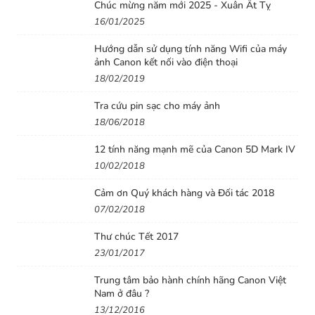
Chúc mừng năm mới 2025 - Xuân Ất Tỵ
16/01/2025
ProX B3 sẽ đảm bảo một ngày làm việc không gián
Hướng dẫn sử dụng tính năng Wifi của máy
đoạn cho bạn
ảnh Canon kết nối vào điện thoại
Với thiết kế tiên tiến và chất lượng âm thanh tuyệt vời,
18/02/2019
Saramonic Blink 500 ProX B3 là một lựa chọn tối ưu
Tra cứu pin sạc cho máy ảnh
cho những người muốn thu âm chất lượng cao trên
18/06/2018
iPhone và iPad của Apple.
12 tính năng mạnh mẽ của Canon 5D Mark IV
Đầy đủ phụ kiện cần thiết
10/02/2018
Blink 500 ProX B3 được trang bị nhiều phụ kiện đi kèm
Cảm ơn Quý khách hàng và Đối tác 2018
giúp bạn có thể hoàn thành công tác thu âm chỉ với một
07/02/2018
người. Việc livestream, podcast hay thu âm sẽ không
Thư chúc Tết 2017
còn là vấn đề khó khăn nữa.
23/01/2017
Trung tâm bảo hành chính hãng Canon Việt
Nam ở đâu ?
13/12/2016