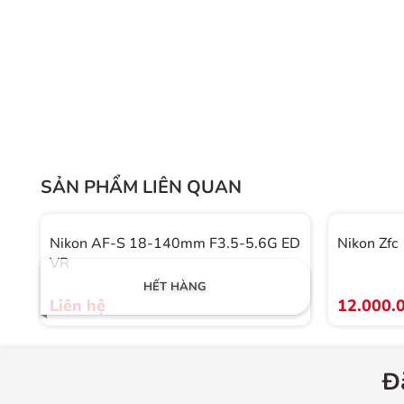
Thế hệ chống rung ổn dị
Từ các điều kiện chụp khác nhau như ban ngày, v
được bảo đảm tính linh hoạt cao, nhờ vào công nghệ
Nikon cho phép chụp ảnh lên đến 4 tốc độ màn tr
nhiên ngay cả khi ánh 
Công nghệ thấu kín
SẢN PHẨM LIÊN QUAN
Công nghệ Aspherical Lens Elements dựa trên 3 yếu 
làm cho thấu kính gần như phẳng. Công nghệ cao 
Nikon AF-S 18-140mm F3.5-5.6G ED
Nikon Zfc
VR
triệt tiêu hiện tượng coma, bóng mờ, hiện tượng q
HẾT HÀNG
của ống kính khi chụp
Liên hệ
12.000.
Hệ thống lấy n
Người dùng có thể dễ dàng chuyển từ chế độ lấy n
Đ
dễ dàng và nhanh chóng với nút chuyển A-M trên ốn