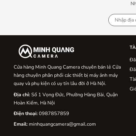
xác là một trong những tính năng của Nikon được
Nh
nghi
Lớp phủ Super Integra
Để nâng cao hiệu suất của ống kính quang học, Ni
độc quyền giúp giảm hiện tượng bóng ma và tán xạ
TÀ
Integrated Coating này còn có khả năng cân bằng 
Đă
so với các dòng ống
Cửa hàng Minh Quang Camera chuyên bán lẻ Cửa
Đă
Công nghệ lấy nét siêu tha
hàng chuyên phân phối các thiết bị máy ảnh máy
Tà
quay và phụ kiện có uy tín lâu đời ở Hà Nội.
Công nghệ lấy nét siêu thanh Silent Wave Motor đ
Gio
Địa chỉ:
Số 1 Vọng Đức, Phường Hàng Bài, Quận
300mm f/3.5-5.6G ED VR đảm bảo khả năng căn nét
Hoàn Kiếm, Hà Nội
giờ 
Điện thoại:
0987857859
Công nghệ ống
Email:
minhquangcamera@gmail.com
Kính ED (Extra-low Dispersion) có độ tán xạ cực t