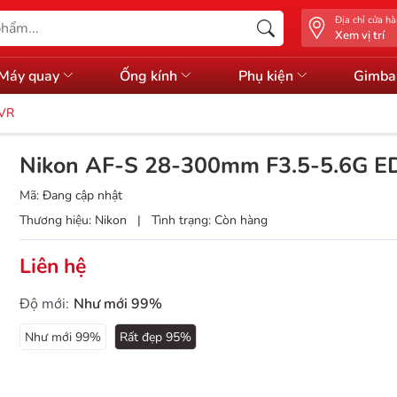
Địa chỉ cửa h
Xem vị trí
Máy quay
Ống kính
Phụ kiện
Gimba
 VR
Nikon AF-S 28-300mm F3.5-5.6G E
Mã:
Đang cập nhật
Thương hiệu:
Nikon
|
Tình trạng:
Còn hàng
Liên hệ
Độ mới:
Như mới 99%
Như mới 99%
Rất đẹp 95%