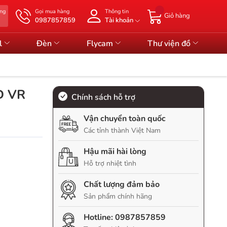
àng
Gọi mua hàng
Thông tin
Giỏ hàng
0987857859
Tài khoản
l
Đèn
Flycam
Thư viện đồ
D VR
Chính sách hỗ trợ
Vận chuyển toàn quốc
Các tỉnh thành Việt Nam
Hậu mãi hài lòng
Hỗ trợ nhiệt tình
Chất lượng đảm bảo
Sản phẩm chính hãng
Hotline:
0987857859