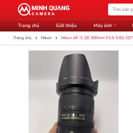
Trang chủ
Giới thiệu
Máy ảnh
Trang chủ
Nikon
Nikon AF-S 28-300mm F3.5-5.6G ED