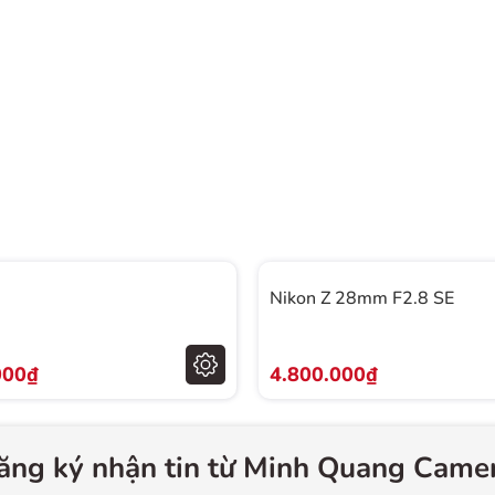
nh hình ảnh Nikon VR II
ào đêm hay tầm xa bức ảnh sáng tạo của bạn vẫn
 ổn định hình ảnh VR II (Vibration Reduction ) của
ập cho bạn sự tự tin để tạo ra những bức ảnh tự
sáng ít hơn lý tưởng.
h phi cầu mới nhất
tố mài chính xác, kết hợp kính và plastic và đúc,
cấp này giúp Nikon gần như hoàn thiện khả năng
Nikon Z 28mm F2.8 SE
uang sai, cũng như các hiện tượng biến dạng khác
 ở khẩu độ rộng hơn.
000₫
4.800.000₫
ét thông minh
ét tự động AF (Auto Focus) sang lấy nét bằng tay
ăng ký nhận tin từ Minh Quang Camer
g kính. Cơ chế lấy nét bằng tay mượt mà và chính