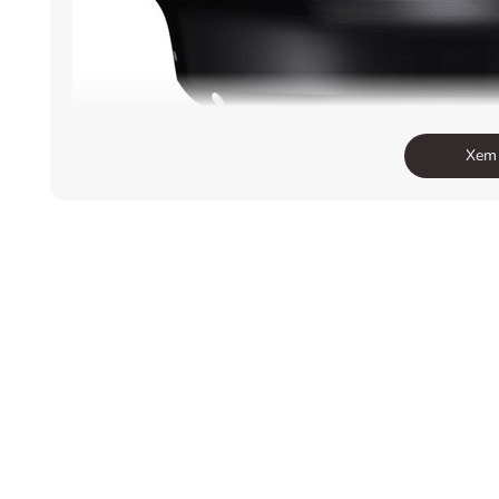
Xem
Sigma 24-70mm F/2.8 for Nikon là một ống kính linh 
đến chụp chân dung hiệu quả, lý tưởng để chụp trong 
kính Art cao cấp với thiết kế quang học phức tạp. V
HSM Art được thiết kế với những cải tiến rút ra từ c
kính gom trong 14 nhóm với 9 lá khẩu dạng tròn cho h
03 thấu kính SLD (Special Low Dispersion) có độ tán 
(aspherical lens) với thiết kế độc quyền của Sigma vớ
đánh bóng cao cấp với độ chính xác cao, giúp giảm thi
lượng hình ảnh vượt trội với vùng nét được quản lý tốt
cũng được rút ngắn xuống còn khoảng 37cm khi đưa về 
loại ảnh close-up dễ dàng hơn với background lớn, nhi