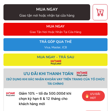
MUA NGAY
Giao tận nơi hoặc nhận tại cửa hàng
MUA NGAY
Giao Tận Nơi Hoặc Nhận Tại Cửa Hàng
TRẢ GÓP QUA THẺ
Visa, Master, JCB
MUA NGAY - TRẢ SAU
ƯU ĐÃI KHI THANH TOÁN
(SỬ DỤNG KHI XÁC NHẬN KHOẢN VAY TRÊN TRANG CỦA TỔ CHỨC
TÀI CHÍNH)
Giảm 10% – tối đa 500.000đ khi
ƯU ĐÃI
HOT
chọn kỳ hạn 6 & 12 tháng cho
khách hàng mới