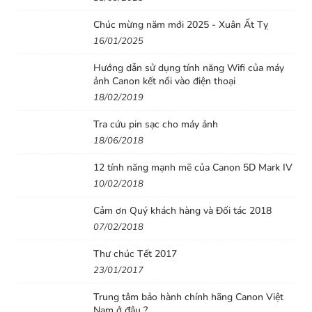
(SWM)
Chúc mừng năm mới 2025 - Xuân Ất Tỵ
16/01/2025
Công nghệ lấy nét siêu thanh
Silent Wave Motor
được
tích hợp bên trong ống kính
Nikon AF-S DX 35mm
Hướng dẫn sử dụng tính năng Wifi của máy
F1.8G
đảm bảo khả năng căn nét tự động nhanh hơn,
ảnh Canon kết nối vào điện thoại
18/02/2019
chính xác và êm ái hơn bao giờ hết. Đây cũng là điều mà
khiến nhiều nhiếp ảnh gia chuyên nghiệp lựa chọn các
Tra cứu pin sạc cho máy ảnh
ống kính của Nikon.
18/06/2018
Hệ thống căn nét chuyên nghiệp
12 tính năng mạnh mẽ của Canon 5D Mark IV
10/02/2018
Là một trong những ống kính RF của Nikon với hệ thống
Cảm ơn Quý khách hàng và Đối tác 2018
căn nét
Rear Focus (RF)
thông qua chuyển động của các
07/02/2018
thấu kính nằm phía sau của ống kính, làm cho quá trình
căn nét nhanh và nhẹ hơn rất nhiều. Ngoài ra, nút
Thư chúc Tết 2017
chuyển giữa chế độ cơ tay và tự động trên ống
23/01/2017
Nikon
AF-S DX 35mm F1.8G
này của Nikon còn là một tính
Trung tâm bảo hành chính hãng Canon Việt
năng được “ưa chuộng" của hầu hết các nhiếp ảnh gia
Nam ở đâu ?