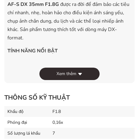
AF-S DX 35mm F1.8G
được ra đời để đảm bảo các tiêu
chí nhanh, nhẹ, hoàn hảo cho điều kiện ánh sáng yếu,
chụp ảnh chân dung, du lịch và các thể loại nhiếp ảnh
khác. Sản phẩm tương thích tốt với dòng máy DX-
format.
TÍNH NĂNG NỔI BẬT
Cô lập chủ đề của bạn với hiệu ứng mờ nền cực đẹp
Xem thêm
Bí quyết để tạo ra nền mờ trong các bức ảnh và video
của bạn bằng cách sử dụng ống kính
Nikon AF-S DX
35mm F1.8G
có độ mở rộng với khẩu độ tối đa F1.8,
THÔNG SỐ KỸ THUẬT
cung cấp độ sâu trường ảnh, cô lập chủ đề và tạo ra bức
ảnh chân dung tuyệt đẹp.
Khẩu độ
F1.8
Phóng đại
0,16x
Chụp tropng phạm vi lớn và điều kiện ánh sáng thấp
Số lượng lá khẩu
7
Khi sử dụng khẩu độ tối đa F1.8, ống kính
Nikon AF-S