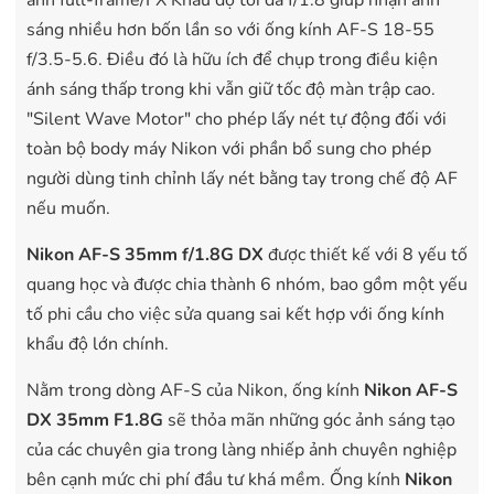
sáng nhiều hơn bốn lần so với ống kính AF-S 18-55
f/3.5-5.6. Điều đó là hữu ích để chụp trong điều kiện
ánh sáng thấp trong khi vẫn giữ tốc độ màn trập cao.
"Silent Wave Motor" cho phép lấy nét tự động đối với
toàn bộ body máy Nikon với phần bổ sung cho phép
người dùng tinh chỉnh lấy nét bằng tay trong chế độ AF
nếu muốn.
Nikon AF-S 35mm f/1.8G DX
được thiết kế với 8 yếu tố
quang học và được chia thành 6 nhóm, bao gồm một yếu
tố phi cầu cho việc sửa quang sai kết hợp với ống kính
khẩu độ lớn chính.
Nằm trong dòng AF-S của Nikon, ống kính
Nikon AF-S
DX 35mm F1.8G
sẽ thỏa mãn những góc ảnh sáng tạo
của các chuyên gia trong làng nhiếp ảnh chuyên nghiệp
bên cạnh mức chi phí đầu tư khá mềm. Ống kính
Nikon