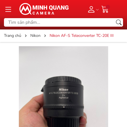
Trang chủ
Nikon
Nikon AF-S Teleconverter TC-20E III