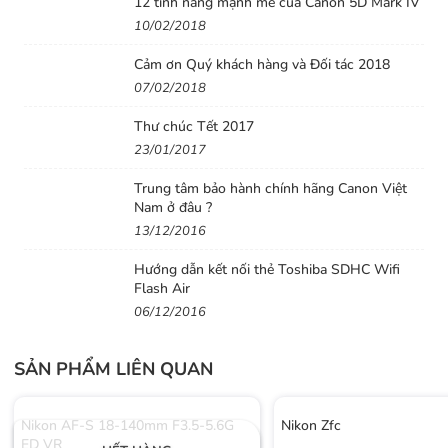
12 tính năng mạnh mẽ của Canon 5D Mark IV
đi thấy rõ. Tốc độ lấy nét vẫn tốt trong môi trường đủ
10/02/2018
sáng.
Cảm ơn Quý khách hàng và Đối tác 2018
07/02/2018
Thư chúc Tết 2017
23/01/2017
Trung tâm bảo hành chính hãng Canon Việt
Nam ở đâu ?
13/12/2016
Hướng dẫn kết nối thẻ Toshiba SDHC Wifi
Flash Air
06/12/2016
SẢN PHẨM LIÊN QUAN
Nikon AF-S 18-140mm F3.5-5.6G
Nikon Zfc
ED VR