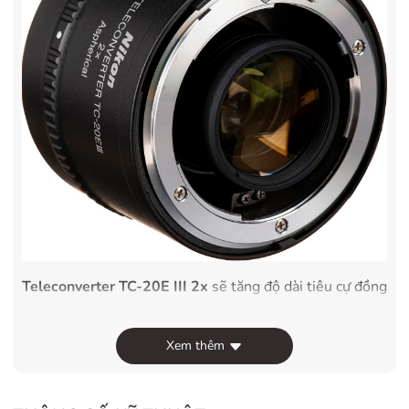
Teleconverter TC-20E III 2x
sẽ tăng độ dài tiêu cự đồng
thời giữ lại giao tiếp giữa ống kính và máy ảnh, cho phép
người dùng sử dụng đo sáng tự động và lấy nét tự động.
Xem thêm
Ngoài ra,
Teleconverter TC-20E III 2x
có lớp phủ nhiều
lớp giúp giảm hiện tượng lóa và bóng mờ cho hình ảnh