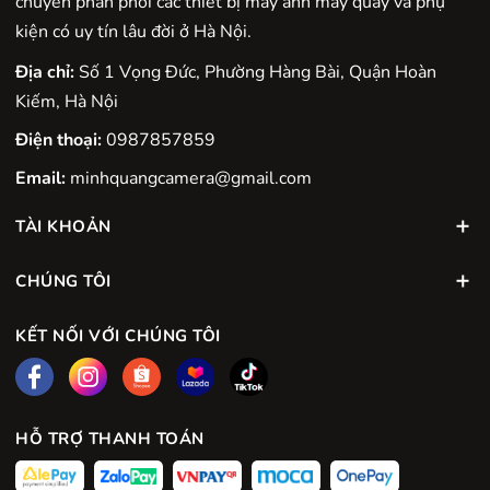
chuyên phân phối các thiết bị máy ảnh máy quay và phụ
kiện có uy tín lâu đời ở Hà Nội.
Địa chỉ:
Số 1 Vọng Đức, Phường Hàng Bài, Quận Hoàn
Kiếm, Hà Nội
Điện thoại:
0987857859
Email:
minhquangcamera@gmail.com
TÀI KHOẢN
CHÚNG TÔI
KẾT NỐI VỚI CHÚNG TÔI
HỖ TRỢ THANH TOÁN