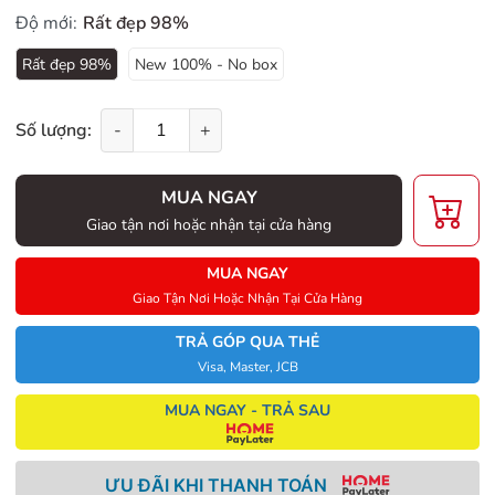
Độ mới:
Rất đẹp 98%
Rất đẹp 98%
New 100% - No box
Số lượng:
-
+
MUA NGAY
Giao tận nơi hoặc nhận tại cửa hàng
MUA NGAY
Giao Tận Nơi Hoặc Nhận Tại Cửa Hàng
TRẢ GÓP QUA THẺ
Visa, Master, JCB
MUA NGAY - TRẢ SAU
ƯU ĐÃI KHI THANH TOÁN