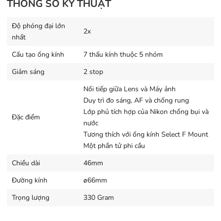
rõ nét.
THÔNG SỐ KỸ THUẬT
Độ phóng đại lớn
2x
nhất
Cấu tạo ống kính
7 thấu kính thuộc 5 nhóm
Giảm sáng
2 stop
Nối tiếp giữa Lens và Máy ảnh
Duy trì đo sáng, AF và chống rung
Lớp phủ tích hợp của Nikon chống bụi và
Đặc điểm
nước
Tương thích với ống kính Select F Mount
Một phần tử phi cầu
Chiều dài
46mm
Đường kính
ø66mm
Teleconverter TC-20E III 2x
là lựa chọn tốt cho nhu cầu
Trọng lượng
330 Gram
Teleconverter giá rẻ. Bạn có thể x2 tiêu cự với chi phí
rất rẻ và sử dụng đầy đủ các tính năng. Bao gồm lấy nét