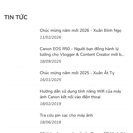
tự động là chống rung.
Sau khi gắn Teleconver, chủ thể lớn hơn khoảng 2 lần.
TIN TỨC
Ngoài khẩu độ giảm 2 lần, độ nét và tương phản cũng
giảm nhanh.
Chúc mừng năm mới 2026 - Xuân Bính Ngọ
11/02/2026
Canon EOS R50 – Người bạn đồng hành lý
tưởng cho Vlogger & Content Creator mới bắt
đầu
18/09/2025
Chúc mừng năm mới 2025 - Xuân Ất Tỵ
16/01/2025
Hướng dẫn sử dụng tính năng Wifi của máy
ảnh Canon kết nối vào điện thoại
18/02/2019
Teleconverter TC-20E III 2x
chắc chắn, không có cảm
Tra cứu pin sạc cho máy ảnh
giác bị rơ khi sử dụng. Sau khi gắn khẩu độ từ f/2.8 giảm
18/06/2018
xuống còn f/5.6. Khung ngắm trong ViewFinder nhìn tối