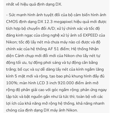
nhất về hiệu quả định dạng DX.
- Sức mạnh hình ảnh tuyệt đối của bộ cảm biến hình ảnh
CMOS định dạng DX 12.3 megapixel hiệu quả mới được
tích hợp bộ chuyển đổi A/D; xử lý chính xác và tốc độ
đáng kinh ngạc của công nghệ xử lý ảnh số EXPEED của
Nikon; tốc độ lấy nét mà chưa máy nào có được và độ
chính xác của hệ thống AF 51 điểm; Hệ thống Nhận
diện Cảnh chụp mới đổi mới của Nikon cho lấy nét tự
động tối ưu, tự động phơi sáng và tự động cân bằng
trắng; bố cục và sự dễ dàng lấy nét của kính ngắm lăng
kính 5 mặt mới và rộng, tạo bao phủ khung hình đầy đủ
100%; màn hình LCD 3 inch 920.000 điểm ảnh mở
rộng độ phân giải cao với góc ngắm rộng; phản ứng ngay
lập tức và bật nguồn gần như là tức thì; toàn bộ với các
lợi ích của khả năng mở rộng hệ thống, khả năng nhanh
chóng của định dạng DX máy ảnh Nikon.