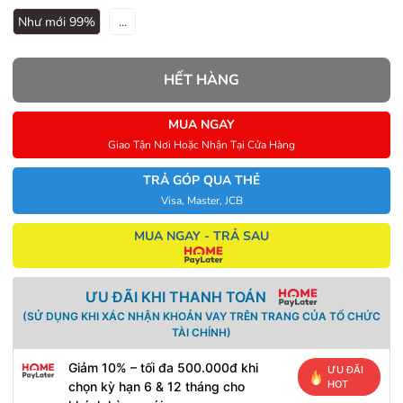
Như mới 99%
...
HẾT HÀNG
MUA NGAY
Giao Tận Nơi Hoặc Nhận Tại Cửa Hàng
TRẢ GÓP QUA THẺ
Visa, Master, JCB
MUA NGAY - TRẢ SAU
ƯU ĐÃI KHI THANH TOÁN
(SỬ DỤNG KHI XÁC NHẬN KHOẢN VAY TRÊN TRANG CỦA TỔ CHỨC
TÀI CHÍNH)
Giảm 10% – tối đa 500.000đ khi
ƯU ĐÃI
HOT
chọn kỳ hạn 6 & 12 tháng cho