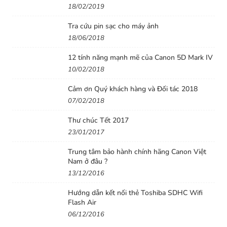
18/02/2019
giúp cho tất cả các hình ảnh chụp động liên tục trong
khoảnh khắc được nét căng.
Tra cứu pin sạc cho máy ảnh
18/06/2018
- Nikon D300
bỏ hẳn chấm cân bằng trắng trên đỉnh
máy mà ở nhiều dòng máy Nikon thường có, thay vào
12 tính năng mạnh mẽ của Canon 5D Mark IV
10/02/2018
đó, chiếc camera này tự cân bằng ngay trên ống kính.
Cũng theo chuyên gia William Lee, chấm trắng này làm
Cảm ơn Quý khách hàng và Đối tác 2018
việc không tuyệt đối chính xác, tác dụng của nó chỉ thích
07/02/2018
hợp với đối tượng ở ngay gần với máy.
Thư chúc Tết 2017
23/01/2017
- Đại diện hãng Nikon tại Việt Nam cho biết, 300 nghìn
chiếc
Nikon D300
đầu tiên bán trên toàn thế giới được
Trung tâm bảo hành chính hãng Canon Việt
đi kèm phần mềm Capture MX miễn phí.
Nam ở đâu ?
13/12/2016
Hướng dẫn kết nối thẻ Toshiba SDHC Wifi
Flash Air
06/12/2016