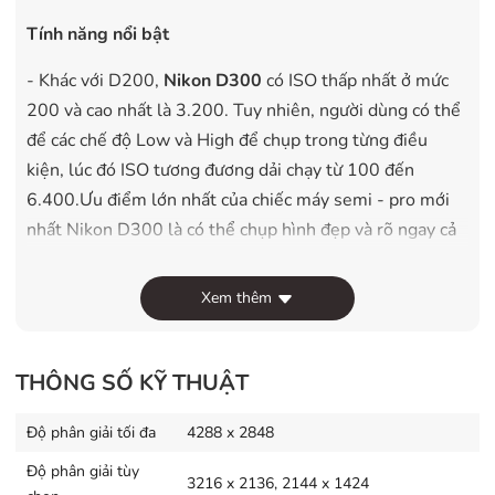
Tính năng nổi bật
- Khác với D200,
Nikon D300
có ISO thấp nhất ở mức
200 và cao nhất là 3.200. Tuy nhiên, người dùng có thể
để các chế độ Low và High để chụp trong từng điều
kiện, lúc đó ISO tương đương dải chạy từ 100 đến
6.400.Ưu điểm lớn nhất của chiếc máy semi - pro mới
nhất Nikon D300 là có thể chụp hình đẹp và rõ ngay cả
trong điều kiện thiếu sáng. Cảm biến của chiếc camera
này có biên độ rộng, tạo cho bức ảnh độ mịn màng vượt
Xem thêm
trội so với các dòng máy trước đó. Ngoài ra, cũng vì kích
thước điểm ảnh lớn nên sự thu thập ánh sáng cũng
mạnh hơn, ghi được nhiều thông tin chi tiết hơn.
THÔNG SỐ KỸ THUẬT
- Nikon D300
chụp hình độ phân giải 12,3 Megapixel,
Độ phân giải tối đa
4288 x 2848
sử dụng chip cảm ứng hình ảnh CMOS, khổ FX với kích
Độ phân giải tùy
thước khung hình là 23,6 mm x 15,8 mm. Với công
3216 x 2136, 2144 x 1424