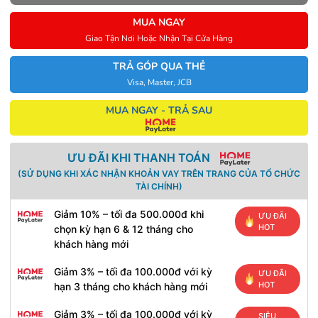
MUA NGAY
Giao Tận Nơi Hoặc Nhận Tại Cửa Hàng
TRẢ GÓP QUA THẺ
Visa, Master, JCB
MUA NGAY - TRẢ SAU
ƯU ĐÃI KHI THANH TOÁN
(SỬ DỤNG KHI XÁC NHẬN KHOẢN VAY TRÊN TRANG CỦA TỔ CHỨC
TÀI CHÍNH)
Giảm 10% – tối đa 500.000đ khi
ƯU ĐÃI
HOT
chọn kỳ hạn 6 & 12 tháng cho
khách hàng mới
Giảm 3% – tối đa 100.000đ với kỳ
ƯU ĐÃI
HOT
hạn 3 tháng cho khách hàng mới
Giảm 3% – tối đa 100.000đ với kỳ
SIÊU