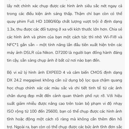
lấy nét chính xác chụp được các hình ảnh siêu sắc nét ngay cả
trong các điều kiện ánh sáng thấp. Thậm chí bạn còn có thể
quay phim Full HD 1080/60p chất lượng vượt trội ở định dạng
1.3x, thu được các đối tượng ở xa với kích thước lớn hơn. Chia sẻ
các hình ảnh và phim của bạn một cách tức thì nhờ Wi-Fi® và
NFC*1 gắn sẵn – một tính năng lần đầu tiên xuất hiện trên các
máy ảnh DSLR của Nikon. D7200 là người bạn đồng hành đáng
tin cậy, sẵn sàng chụp ảnh ở bất cứ nơi nào bạn đến.
Bộ vi xử lý hình ảnh EXPEED 4 và cảm biến CMOS định dạng
DX 24.2 megapixel không cần sử dụng bộ lọc qua chậm quang
học chụp chính xác các màu sắc và chi tiết tinh tế từ các ảnh
chân dung đẹp mắt đến cảnh quan thành phố rực rỡ. Với hiệu
suất giảm nhiễu được nâng cao trên toàn bộ phạm vi độ nhạy
ISO rộng từ 100 đến 25600, bạn có thể chụp được các hình ảnh
tĩnh hoặc động một cách rõ ràng mà không cần thêm đèn hỗ
trợ. Ngoài ra, bạn còn có thể chụp được các bức ảnh tĩnh đơn sắc