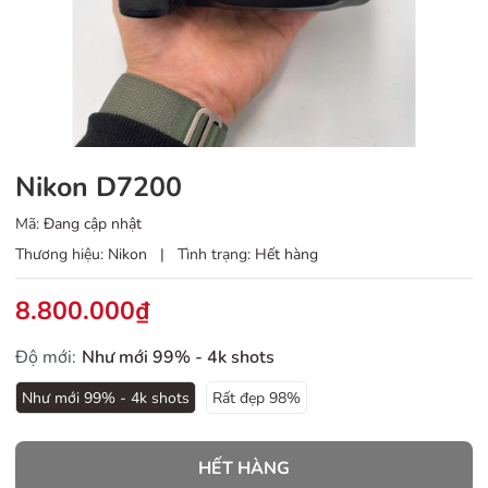
Nikon D7200
Mã:
Đang cập nhật
Thương hiệu:
Nikon
|
Tình trạng:
Hết hàng
8.800.000₫
Độ mới:
Như mới 99% - 4k shots
Như mới 99% - 4k shots
Rất đẹp 98%
HẾT HÀNG