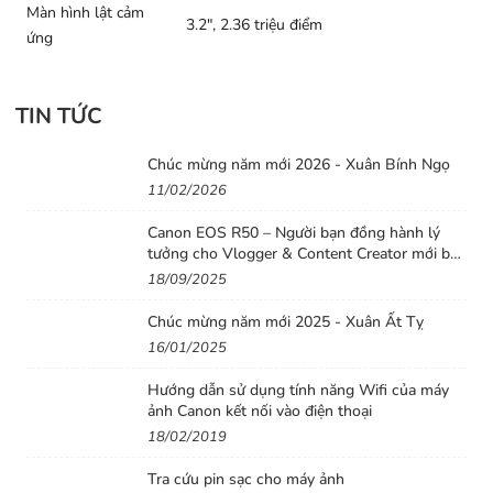
Màn hình lật cảm
tích hợp hoặc mic ngoài được kết nối bằng jack cắm âm
3.2″, 2.36 triệu điểm
ứng
thanh nổi 3.5mm để kiểm soát chất lượng tốt hơn và có
thể giám sát trực tiếp quá jack cắm.
TIN TỨC
Hệ thống lấy nét
Nikon D780
có cùng hệ thống lấy nét với 273 điểm
Chúc mừng năm mới 2026 - Xuân Bính Ngọ
trên cảm biến như trên Z6 với độ bao phủ đến 90%
11/02/2026
khung hình giúp máy bắt được các chuyển động nhanh
Canon EOS R50 – Người bạn đồng hành lý
xuất hiện trong khung hình. Nhờ vậy, máy có thể đạt
tưởng cho Vlogger & Content Creator mới bắt
được hiệu suất nhanh và chính xác cho cả ảnh tĩnh và
đầu
18/09/2025
video. Đây cũng là lần đầu tiên
Nikon
tích hợp công
Chúc mừng năm mới 2025 - Xuân Ất Tỵ
nghệ lấy nét theo mắt cho
D780
, đem lại khả năng theo
16/01/2025
dõi và bắt nét chính xác đối tượng, phù hợp để chụp
chân dụng sống động và sắc nét hơn. Hệ thống lấy nét
Hướng dẫn sử dụng tính năng Wifi của máy
ảnh Canon kết nối vào điện thoại
này hoạt động ở chế độ ánh sáng yếu xuống -4 EV hoặc
18/02/2019
xuống -6 EV ở chế độ AF ánh sáng yếu chuyên dụng cho
ảnh tĩnh.
Tra cứu pin sạc cho máy ảnh