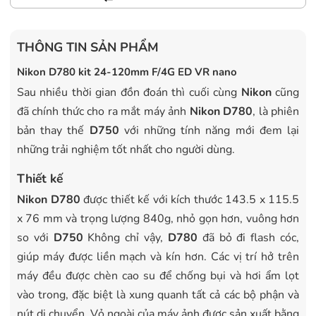
THÔNG TIN SẢN PHẨM
Nikon D780 kit 24-120mm F/4G ED VR nano
Sau nhiều thời gian đồn đoán thì cuối cùng
Nikon
cũng
đã chính thức cho ra mắt máy ảnh
Nikon D780
, là phiên
bản thay thế
D750
với những tính năng mới đem lại
những trải nghiệm tốt nhất cho người dùng.
Thiết kế
Nikon D780
được thiết kế với kích thước 143.5 x 115.5
x 76 mm và trọng lượng 840g, nhỏ gọn hơn, vuông hơn
so với
D750
Không chỉ vậy,
D780
đã bỏ đi flash cóc,
giúp máy được liền mạch và kín hơn. Các vị trí hở trên
máy đều được chèn cao su để chống bụi và hơi ẩm lọt
vào trong, đặc biệt là xung quanh tất cả các bộ phận và
nút di chuyển. Vỏ ngoài của máy ảnh được sản xuất bằng