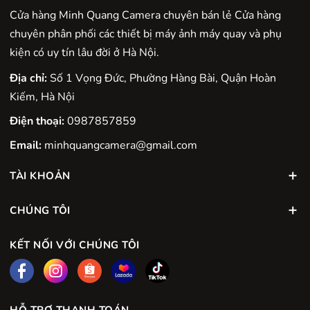
Công nghệ Super Integrated Coating
cho phép phủ lên
Cửa hàng Minh Quang Camera chuyên bán lẻ Cửa hàng
thấu kính một lớp chống chói độc quyền, từ đó khắc
chuyên phân phối các thiết bị máy ảnh máy quay và phụ
phục tối đa hiện tượng bóng ma, tán xạ không đều, đồng
kiện có uy tín lâu đời ở Hà Nội.
thời có tác dụng cân bằng màu sắc cho tổng thể bức ảnh,
Địa chỉ:
Số 1 Vọng Đức, Phường Hàng Bài, Quận Hoàn
cho ảnh đẹp hơn bất kể tình huống nào. Ngoài ra, với
Kiếm, Hà Nội
những dòng ống kính khác nhau, công nghệ này sẽ được
Điện thoại:
0987857859
tính toán cẩn thận và áp dụng theo những tiêu chuẩn
khác nhau tùy theo loại thủy tinh được sử dụng để tạo
Email:
minhquangcamera@gmail.com
nên thấu kính, từ đó tạo nên sự thống nhất về màu sắc
TÀI KHOẢN
và độ sắc nét của hình ảnh.
CHÚNG TÔI
KẾT NỐI VỚI CHÚNG TÔI
HỖ TRỢ THANH TOÁN