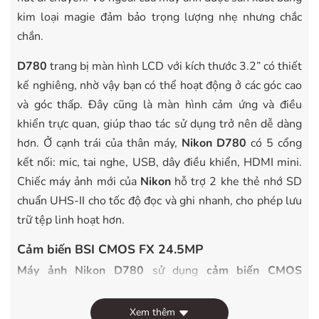
kim loại magie đảm bảo trọng lượng nhẹ nhưng chắc
chắn.
D780
trang bị màn hình LCD với kích thước 3.2” có thiết
kế nghiêng, nhờ vậy bạn có thể hoạt động ở các góc cao
và góc thấp. Đây cũng là màn hình cảm ứng và điều
khiển trực quan, giúp thao tác sử dụng trở nên dễ dàng
hơn. Ở cạnh trái của thân máy,
Nikon D780
có 5 cổng
kết nối: mic, tai nghe, USB, dây điều khiển, HDMI mini.
Chiếc máy ảnh mới của
Nikon
hỗ trợ 2 khe thẻ nhớ SD
chuẩn UHS-II cho tốc độ đọc và ghi nhanh, cho phép lưu
trữ tệp linh hoạt hơn.
Cảm biến BSI CMOS FX 24.5MP
Máy ảnh Nikon D780
sử dụng
cảm biến CMOS
24.5MP full-frame
và
bộ xử lý hình ảnh Expeed 6
,
tương tự như mẫu
mirroless Z6
. Cảm biến này có độ
Xem thêm