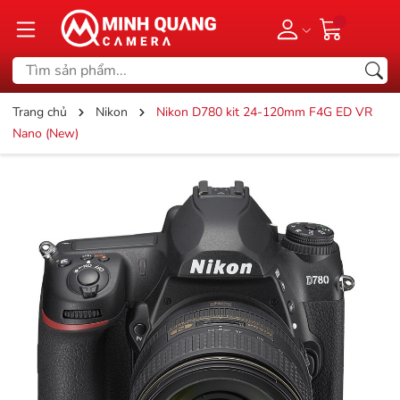
Trang chủ
Nikon
Nikon D780 kit 24-120mm F4G ED VR
Nano (New)