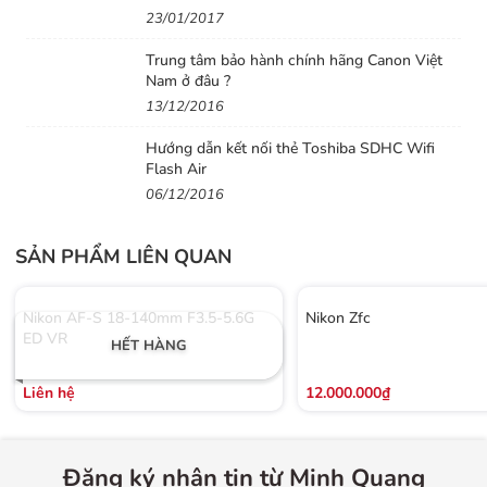
23/01/2017
Ngoài ra, Nikon còn trang bị tùy chọn AF vùng rộng tùy
chỉnh, cho phép người dùng điều chỉnh phù hợp với kích
Trung tâm bảo hành chính hãng Canon Việt
Nam ở đâu ?
thước và hình dạng chủ thể, đáp ứng linh hoạt nhiều tình
13/12/2016
huống chụp khác nhau. Với Z50 II, bạn hoàn toàn yên
tâm về khả năng lấy nét chính xác và mượt mà trong
Hướng dẫn kết nối thẻ Toshiba SDHC Wifi
Flash Air
mọi điều kiện.
06/12/2016
Tính năng Pre-Release Capture trên Nikon Z50 II
Nikon Z50 II, với bộ xử lý EXPEED 7 mạnh mẽ, được
SẢN PHẨM LIÊN QUAN
trang bị tính năng
Pre-Release Capture
độc đáo, giúp
bạn không bỏ lỡ bất kỳ khoảnh khắc quan trọng nào.
Nikon AF-S 18-140mm F3.5-5.6G
Nikon Zfc
ED VR
Tính năng này cho phép máy ảnh bắt đầu chụp liên tục
HẾT HÀNG
ngay khi màn trập được nhấn một nửa, và bộ đệm sẽ lưu
Liên hệ
12.000.000₫
giữ các khung hình từ trước khi màn trập được nhấn hoàn
toàn.
Đăng ký nhận tin từ Minh Quang