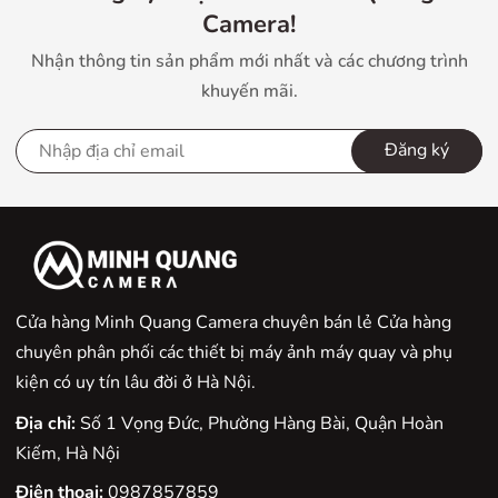
Camera!
Nhận thông tin sản phẩm mới nhất và các chương trình
khuyến mãi.
Đăng ký
Tính năng Pre-Release Capture trên Nikon Z50 II cho
phép máy ảnh bắt đầu chụp liên tục ngay khi màn trập
Cửa hàng Minh Quang Camera chuyên bán lẻ Cửa hàng
được nhấn một nửa
chuyên phân phối các thiết bị máy ảnh máy quay và phụ
kiện có uy tín lâu đời ở Hà Nội.
Khả năng quay video ấn tượng của Nikon Z50 II
Nikon Z50 II không chỉ nổi bật với khả năng chụp ảnh
Địa chỉ:
Số 1 Vọng Đức, Phường Hàng Bài, Quận Hoàn
tĩnh mà còn được nâng cấp mạnh mẽ về quay video so
Kiếm, Hà Nội
với thế hệ trước. Máy hỗ trợ quay video
UHD
Điện thoại:
0987857859