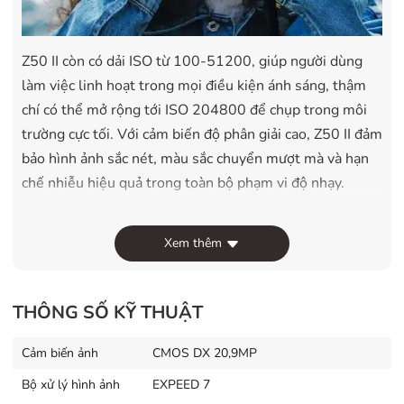
Z50 II còn có dải ISO từ
100-51200
, giúp người dùng
làm việc linh hoạt trong mọi điều kiện ánh sáng, thậm
chí có thể mở rộng tới ISO 204800 để chụp trong môi
trường cực tối. Với cảm biến độ phân giải cao, Z50 II đảm
bảo hình ảnh sắc nét, màu sắc chuyển mượt mà và hạn
chế nhiễu hiệu quả trong toàn bộ phạm vi độ nhạy.
Khả năng lấy nét tự động của Nikon Z50 II
Xem thêm
Nikon Z50 II thừa hưởng thuật toán và công nghệ AI tiên
tiến từ dòng flagship Nikon Z9, mang đến khả năng phát
hiện chủ thể chính xác cho chín loại khác nhau. Máy có
THÔNG SỐ KỸ THUẬT
thể nhận diện nhiều loại chủ thể riêng biệt, từ con
người, động vật đến phương tiện như máy bay hay xe
Cảm biến ảnh
CMOS DX 20,9MP
đạp, giúp người dùng dễ dàng chụp những khoảnh khắc
Bộ xử lý hình ảnh
EXPEED 7
đáng giá.