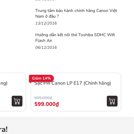
Trung tâm bảo hành chính hãng Canon Việt
Nam ở đâu ?
13/12/2016
Hướng dẫn kết nối thẻ Toshiba SDHC Wifi
Flash Air
06/12/2016
Giảm 14%
Gi
ãng)
Sạc Pin Canon LP E17 (Chính hãng)
P
699.000₫
1.
599.000₫
1
a!