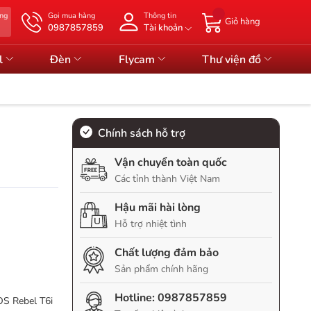
àng
Gọi mua hàng
Thông tin
Giỏ hàng
0987857859
Tài khoản
l
Đèn
Flycam
Thư viện đồ
Chính sách hỗ trợ
Vận chuyển toàn quốc
Các tỉnh thành Việt Nam
Hậu mãi hài lòng
Hỗ trợ nhiệt tình
Chất lượng đảm bảo
Sản phẩm chính hãng
Hotline:
0987857859
OS Rebel T6i