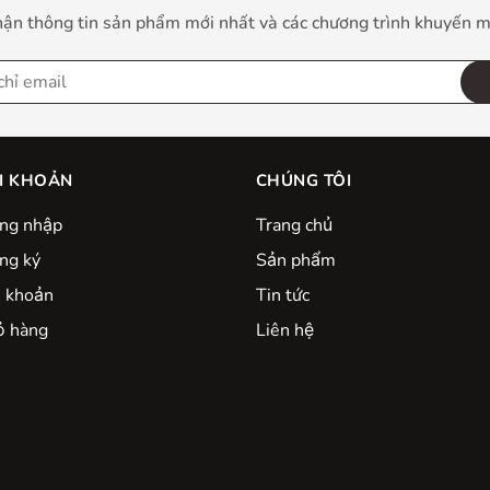
ận thông tin sản phẩm mới nhất và các chương trình khuyến m
I KHOẢN
CHÚNG TÔI
ng nhập
Trang chủ
ng ký
Sản phẩm
i khoản
Tin tức
̉ hàng
Liên hệ