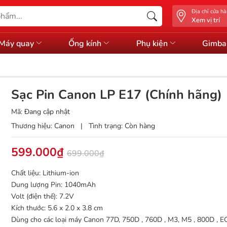
Địa chỉ cửa h
Xem vị trí
Máy quay
Ống kính
Phụ kiện
Gimba
Sạc Pin Canon LP E17 (Chính hãng)
Mã:
Đang cập nhật
Thương hiệu:
Canon
|
Tình trạng:
Còn hàng
599.000₫
699.000₫
Chất liệu: Lithium-ion
Dung lượng Pin: 1040mAh
Volt (điện thế): 7.2V
Kích thước: 5.6 x 2.0 x 3.8 cm
Dùng cho các loại máy Canon 77D, 750D , 760D , M3, M5 , 800D , E