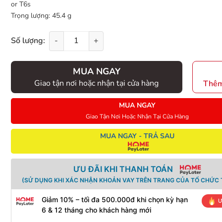
or T6s
Trọng lượng: 45.4 g
Số lượng:
-
+
MUA NGAY
Giao tận nơi hoặc nhận tại cửa hàng
Thêm
MUA NGAY
Giao Tận Nơi Hoặc Nhận Tại Cửa Hàng
MUA NGAY - TRẢ SAU
ƯU ĐÃI KHI THANH TOÁN
(SỬ DỤNG KHI XÁC NHẬN KHOẢN VAY TRÊN TRANG CỦA TỔ CHỨC T
Giảm 10% – tối đa 500.000đ khi chọn kỳ hạn
Ư
6 & 12 tháng cho khách hàng mới