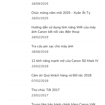
đầu
18/09/2025
Chúc mừng năm mới 2025 - Xuân Ất Tỵ
Thân ống kính được trang bị với các roan cao su xung
16/01/2025
quanh giúp nó có khả năng chống chịu thời tiết tốt.
Hướng dẫn sử dụng tính năng Wifi của máy
Filter đầu có kích thước lớn 82mm và ngàm được làm
ảnh Canon kết nối vào điện thoại
bằng đồng chắc chắn.
18/02/2019
Tra cứu pin sạc cho máy ảnh
18/06/2018
12 tính năng mạnh mẽ của Canon 5D Mark IV
10/02/2018
Cảm ơn Quý khách hàng và Đối tác 2018
07/02/2018
Thư chúc Tết 2017
23/01/2017
Trung tâm bảo hành chính hãng Canon Việt