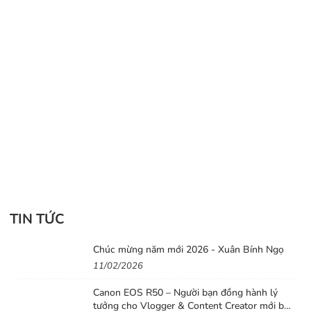
ống kính được phủ với lớp tráng ‘Super Multi-Layer’ và
‘Nano Porous’ giúp giảm hiện tượng Flare và bóng ma,
giúp hình ảnh có độ tương phản cao và trong trẻo hơn.
Về khả năng lấy nét thì ống Sigma 24-70mm f/2.8 DG
DN Art có khả năng lấy nét gần nhất từ 18 đến 38cm
với góc nhìn từ 84.1° đến 34.3°, sử dụng motor bước
giúp việc lấy nét nhanh, chính xác và êm hơn.
TIN TỨC
Chúc mừng năm mới 2026 - Xuân Bính Ngọ
11/02/2026
Canon EOS R50 – Người bạn đồng hành lý
tưởng cho Vlogger & Content Creator mới bắt