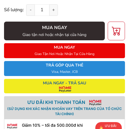
Số lượng:
-
+
MUA NGAY
Giao tận nơi hoặc nhận tại cửa hàng
MUA NGAY
Giao Tận Nơi Hoặc Nhận Tại Cửa Hàng
TRẢ GÓP QUA THẺ
Visa, Master, JCB
MUA NGAY - TRẢ SAU
ƯU ĐÃI KHI THANH TOÁN
(SỬ DỤNG KHI XÁC NHẬN KHOẢN VAY TRÊN TRANG CỦA TỔ CHỨC
TÀI CHÍNH)
Giảm 10% – tối đa 500.000đ khi
ƯU ĐÃI