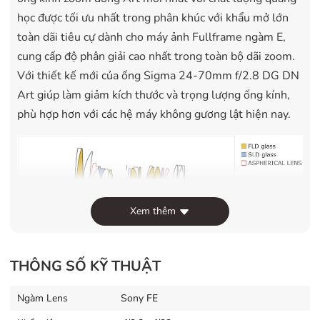
học được tối ưu nhất trong phân khúc với khẩu mở lớn
toàn dãi tiêu cự dành cho máy ảnh Fullframe ngàm E,
cung cấp độ phân giải cao nhất trong toàn bộ dãi zoom.
Với thiết kế mới của ống Sigma 24-70mm f/2.8 DG DN
Art giúp làm giảm kích thước và trọng lượng ống kính,
phù hợp hơn với các hệ máy không gương lật hiện nay.
Xem thêm
Sigma 24-70mm f/2.8 DG DN Art được thiết kế với 19
thấu kính chia làm 15 nhóm, trong đó bao gồm 6 thấu
THÔNG SỐ KỸ THUẬT
kính phân tán thấp FLD, 2 thấu kính phân tán thấp đặc
Ngàm Lens
Sony FE
biệt SLD và 3 thành phần thấu kính phi cầu. Ống kính có