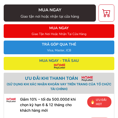
MUA NGAY
Giao tận nơi hoặc nhận tại cửa hàng
MUA NGAY
Giao Tận Nơi Hoặc Nhận Tại Cửa Hàng
TRẢ GÓP QUA THẺ
Visa, Master, JCB
MUA NGAY - TRẢ SAU
ƯU ĐÃI KHI THANH TOÁN
(SỬ DỤNG KHI XÁC NHẬN KHOẢN VAY TRÊN TRANG CỦA TỔ CHỨC
TÀI CHÍNH)
Giảm 10% – tối đa 500.000đ khi
ƯU ĐÃI
HOT
chọn kỳ hạn 6 & 12 tháng cho
khách hàng mới