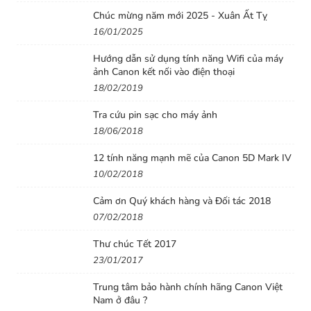
dưới nhiều góc độ khác nhau.
Chúc mừng năm mới 2025 - Xuân Ất Tỵ
Nút điều khiển được chế tác tỉ mỉ với nút chụp và bán tay
16/01/2025
cầm cải tiến mới
Hướng dẫn sử dụng tính năng Wifi của máy
Trải nghiệm sự thoải mái tuyệt vời và ổn định tối đa với
ảnh Canon kết nối vào điện thoại
bán tay cầm cải tiến trên α7 II. Với chiều cao và hình
18/02/2019
dáng được điều chỉnh cho cảm giác cầm máy chắc chắn
Tra cứu pin sạc cho máy ảnh
thậm chí khi chụp ở chế độ phơi sáng với ống kính tele.
18/06/2018
Ngoài ra, nút chụp đã được tạo hình lớn hơn và dịch
chuyển lên phía trước cho thao tác bấm chụp thoải mái.
12 tính năng mạnh mẽ của Canon 5D Mark IV
Đừng quên 10 nút có thể tùy biến - chúng có thể được
10/02/2018
gán cho 56 tính năng chụp ảnh khác nhau với 10 nút tùy
Cảm ơn Quý khách hàng và Đối tác 2018
biến này.
07/02/2018
Thân máy cứng cáp (thân máy và ngàm ống kính bằng
Thư chúc Tết 2017
chất liệu Ma-giê bền bỉ)
23/01/2017
Được thiết kế nhằm đảm bảo cả hai yếu tố bền và nhẹ,
ngàm ống kính và thân máy bằng chất liệu hợp kim ma-
Trung tâm bảo hành chính hãng Canon Việt
giê chắc chắn cho bạn dễ dàng lắp những loại ống kính
Nam ở đâu ?