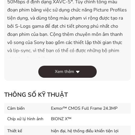
50Mbps ở định dạng XAVC-S*. Tùy chình tông màu
đoạn phim bằng việc sử dụng chức năng Picture Profiles
tiện dụng, và dùng tông màu phạm vi rộng được tạo ra
bởi S-Logs gama để đạt chi tiết phong phú nhất cho
đoạn phim của bạn. Cộng thêm chuyên môn âm thanh
vô song của Sony bao gồm các thiết lập thời gian thực
và lip-sync, vì thế bạn có thể có được những bộ phim
như chuyên nghiệp.
* Việc ghi định dạng XAVC-S yêu cầu thẻ nhớ SDXC từ
Xem thêm
thế 10 trở lên.
Kết nối tiện lợi khi di chuyển
THÔNG SỐ KỸ THUẬT
Kết nối điện thoại di động của bạn đến máy ảnh α7 II
thông qua Wi-Fi hoặc NFC để mở rộng trải nghiệm
Cảm biến
Exmor™ CMOS Full Frame 24.3MP
chụp ảnh của bạn. Cài ứng dụng
PlayMemories Camera
Chíp xử lý hình ảnh
BIONZ X™
Applications
* để trải nghiệm vô tận. Điều chỉnh tay các
Thiết kế
hiện đại, hệ thống điều khiển tiện lợi
giá trị hiệu chỉnh cho ống kính, quang sai màu, và nhiều