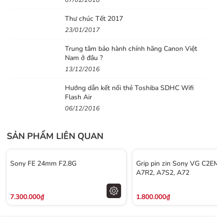
07/02/2018
Thư chúc Tết 2017
23/01/2017
Trung tâm bảo hành chính hãng Canon Việt
Nam ở đâu ?
13/12/2016
Hướng dẫn kết nối thẻ Toshiba SDHC Wifi
Nhẹ, gọn cho khả năng di động và thao tác tuyệt vời
Flash Air
Dù sử dụng hai thấu kính XA (phi cầu cực đại) chính xác
06/12/2016
và mang lại chất lượng G Master vượt trội, ống kính nhỏ
gọn này dễ dàng nằm gọn trong lòng bàn tay và chỉ
SẢN PHẨM LIÊN QUAN
nặng 524 Gram. Ống kính FE 35 mm F1.4 GM cho khả
năng di động và thao tác tuyệt vời trong phạm vi môi
Sony FE 24mm F2.8G
Grip pin zin Sony VG C2E
trường và điều kiện chụp rộng nhất có thể.
A7R2, A7S2, A72
7.300.000₫
1.800.000₫