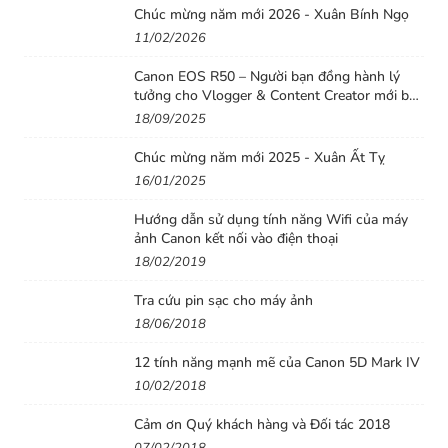
Chúc mừng năm mới 2026 - Xuân Bính Ngọ
11/02/2026
Canon EOS R50 – Người bạn đồng hành lý
Độ phân giải tuyệt đẹp trong thân hình nhỏ gọn
tưởng cho Vlogger & Content Creator mới bắt
Hai phần tử thấu kính XA (phi cầu cực đại) trong thiết kế
đầu
18/09/2025
của G Master tận dụng khoảng cách từ ngàm ống kính
Chúc mừng năm mới 2025 - Xuân Ất Tỵ
đến cảm biến khá ngắn của máy ảnh không gương lật,
16/01/2025
cho độ tương phản và độ phân giải tuyệt đẹp trong ống
kính nhỏ gọn. Chất lượng quang học được nâng cao vượt
Hướng dẫn sử dụng tính năng Wifi của máy
ảnh Canon kết nối vào điện thoại
trội nhờ phần tử kính ED (Tán sắc siêu thấp) hạn chế
18/02/2019
quang sai màu và Lớp phủ Nano AR II đảm bảo hình ảnh
rõ nét trong mọi điều kiện ánh sáng.
Tra cứu pin sạc cho máy ảnh
18/06/2018
12 tính năng mạnh mẽ của Canon 5D Mark IV
10/02/2018
Cảm ơn Quý khách hàng và Đối tác 2018