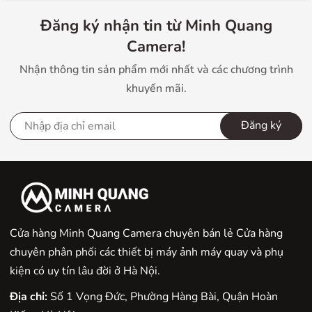
Đăng ký nhận tin từ Minh Quang
Camera!
Nhận thông tin sản phẩm mới nhất và các chương trình
khuyến mãi.
Đăng ký
Cửa hàng Minh Quang Camera chuyên bán lẻ Cửa hàng
Hiệu ứng Bokeh G Master tinh tế và phạm vi linh hoạt
chuyên phân phối các thiết bị máy ảnh máy quay và phụ
mở rộng
kiện có uy tín lâu đời ở Hà Nội.
Các thấu kính XA giúp giảm hiệu ứng Bokeh dạng vân,
Địa chỉ:
Số 1 Vọng Đức, Phường Hàng Bài, Quận Hoàn
cơ chế khẩu độ 11 lá khẩu tạo nên khẩu độ gần tròn