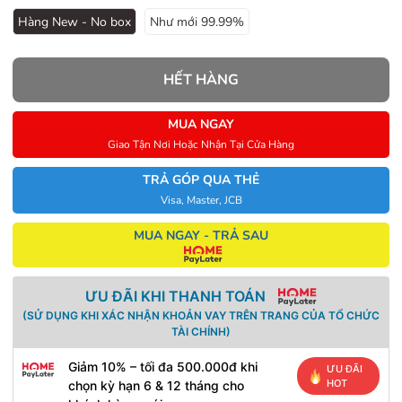
Hàng New - No box
Như mới 99.99%
HẾT HÀNG
MUA NGAY
Giao Tận Nơi Hoặc Nhận Tại Cửa Hàng
TRẢ GÓP QUA THẺ
Visa, Master, JCB
MUA NGAY - TRẢ SAU
ƯU ĐÃI KHI THANH TOÁN
(SỬ DỤNG KHI XÁC NHẬN KHOẢN VAY TRÊN TRANG CỦA TỔ CHỨC
TÀI CHÍNH)
Giảm 10% – tối đa 500.000đ khi
ƯU ĐÃI
HOT
chọn kỳ hạn 6 & 12 tháng cho