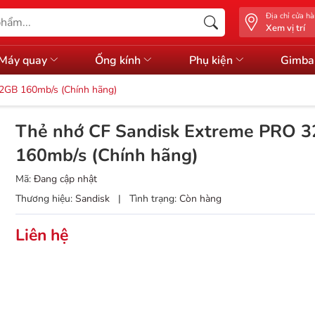
Địa chỉ cửa h
Xem vị trí
Máy quay
Ống kính
Phụ kiện
Gimba
2GB 160mb/s (Chính hãng)
Thẻ nhớ CF Sandisk Extreme PRO 
160mb/s (Chính hãng)
Mã:
Đang cập nhật
Thương hiệu:
Sandisk
|
Tình trạng:
Còn hàng
Liên hệ