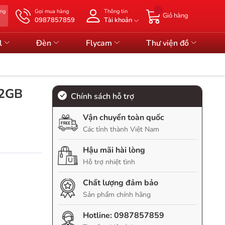
àng
Gọi mua hàng
Thông tin
Giỏ hàng
0987857859
Tài khoản
l
Đèn
Flycam
Thư viện đồ
32GB
Chính sách hỗ trợ
Vận chuyển toàn quốc
Các tỉnh thành Việt Nam
Hậu mãi hài lòng
Hỗ trợ nhiệt tình
Chất lượng đảm bảo
Sản phẩm chính hãng
Hotline:
0987857859