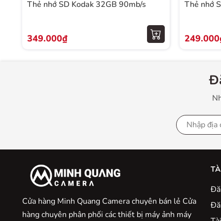
Thẻ nhớ SD Kodak 32GB 90mb/s
Thẻ nhớ 
349.000₫
249.000
Đ
Nh
TÀ
Đă
Cửa hàng Minh Quang Camera chuyên bán lẻ Cửa
Đă
hàng chuyên phân phối các thiết bị máy ảnh máy