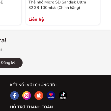
GB
Thẻ nhớ Micro SD Sandisk Ultra
T
32GB 100mb/s (Chính hãng)
Liên hệ
L
a!
ãi.
Đăng ký
KẾT NỐI VỚI CHÚNG TÔI
HỖ TRỢ THANH TOÁN