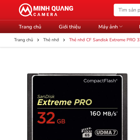
Trang chủ
Giới thiệu
Máy ảnh
Trang chủ
Thẻ nhớ
Thẻ nhớ CF Sandisk Extreme PRO 3