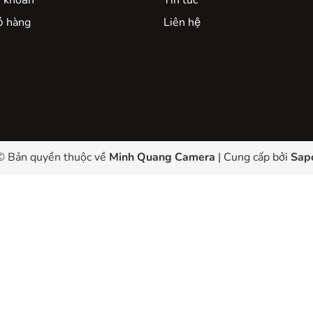
i khoản
Tin tức
̉ hàng
Liên hệ
© Bản quyền thuộc về
Minh Quang Camera
|
Cung cấp bởi
Sap