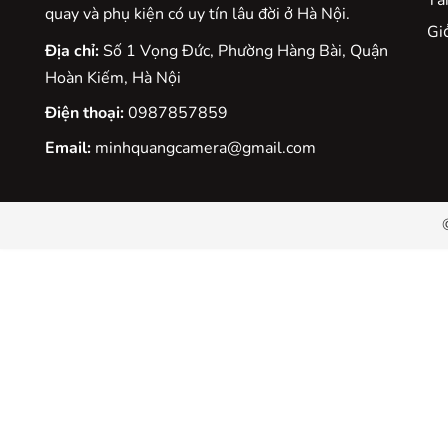
Tà
quay và phụ kiện có uy tín lâu đời ở Hà Nội.
Gio
Địa chỉ:
Số 1 Vọng Đức, Phường Hàng Bài, Quận
Hoàn Kiếm, Hà Nội
Điện thoại:
0987857859
Email:
minhquangcamera@gmail.com