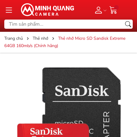
Trang chủ
Thẻ nhớ
Thẻ nhớ Micro SD Sandisk Extreme
64GB 160mb/s (Chính hãng)