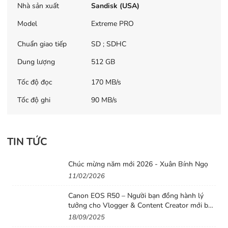
Nhà sản xuất
Sandisk (USA)
UHS-I Speed Class 3 cho phép
bạn quay phim 4K UHD và video
Model
Extreme PRO
Full HD mà không hề bị mất bất kì
Chuẩn giao tiếp
SD ; SDHC
khung hình nào. Cực kỳ lý tưởng
Dung lượng
512 GB
cho các chuyên gia nhiếp ảnh
chuyên nghiệp.
Tốc độ đọc
170 MB/s
Tốc độ ghi
90 MB/s
TIN TỨC
Chúc mừng năm mới 2026 - Xuân Bính Ngọ
11/02/2026
Canon EOS R50 – Người bạn đồng hành lý
tưởng cho Vlogger & Content Creator mới bắt
đầu
18/09/2025