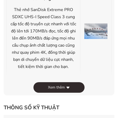
Thẻ nhớ SanDisk Extreme PRO
SDXC UHS-I Speed Class 3 cung
cấp tốc độ truyền cực nhanh với tốc
độ lên tới 170MB/s đọc, tốc độ ghi
lên đến 90MB/s đáp ứng mọi nhu
cầu chụp ảnh chất lượng cao cũng
như quay phim 4K, đồng thời giúp
bạn di chuyển dữ liệu cực nhanh,
tiết kiệm thời gian cho bạn.
Xem thêm
Hỗ trợ 4K UHD
Với mức tốc độ Video 30 (V30) và
THÔNG SỐ KỸ THUẬT
UHS Speed 3 (U3), thẻ nhớ
SanDisk Extreme PRO SDXC