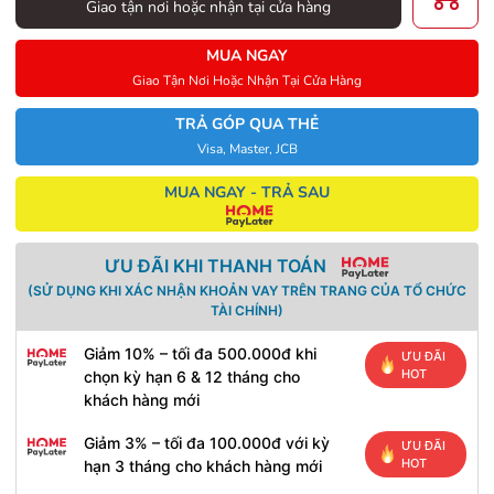
Giao tận nơi hoặc nhận tại cửa hàng
MUA NGAY
Giao Tận Nơi Hoặc Nhận Tại Cửa Hàng
TRẢ GÓP QUA THẺ
Visa, Master, JCB
MUA NGAY - TRẢ SAU
ƯU ĐÃI KHI THANH TOÁN
(SỬ DỤNG KHI XÁC NHẬN KHOẢN VAY TRÊN TRANG CỦA TỔ CHỨC
TÀI CHÍNH)
Giảm 10% – tối đa 500.000đ khi
ƯU ĐÃI
HOT
chọn kỳ hạn 6 & 12 tháng cho
khách hàng mới
Giảm 3% – tối đa 100.000đ với kỳ
ƯU ĐÃI
HOT
hạn 3 tháng cho khách hàng mới