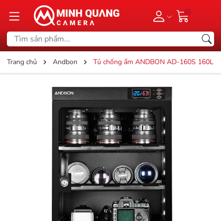
Trang chủ
Andbon
Tủ chống ẩm ANDBON AD-160S 160L