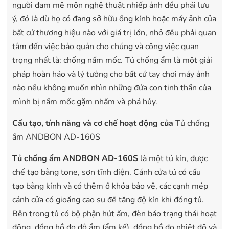
người đam mê môn nghệ thuật nhiếp ảnh đều phải lưu
ý, đó là dù họ có đang sở hữu ống kính hoặc máy ảnh của
bất cứ thương hiệu nào với giá trị lớn, nhỏ đều phải quan
tâm đến việc bảo quản cho chúng và công việc quan
trọng nhất là: chống nấm mốc. Tủ chống ẩm là một giải
pháp hoàn hảo và lý tưởng cho bất cứ tay chơi máy ảnh
nào nếu không muốn nhìn những đứa con tinh thần của
mình bị nấm mốc gặm nhấm và phá hủy.
Cấu tạo, tính năng và cơ chế hoạt động của
Tủ chống
ẩm ANDBON AD-160S
Tủ chống ẩm ANDBON AD-160S
là một tủ kín, được
chế tạo bằng tone, sơn tĩnh điện. Cánh cửa tủ có cấu
tạo bằng kính và có thêm ổ khóa bảo vệ, các cạnh mép
cánh cửa có gioăng cao su để tăng độ kín khi đóng tủ.
Bên trong tủ có bộ phận hút ẩm, đèn báo trạng thái hoạt
động, đồng hồ đo độ ẩm (ẩm kế), đồng hồ đo nhiệt độ và