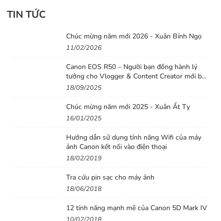
- Tủ chống ẩm được thiết kế gọn nhẹ, lắp đặt 01 Block
TIN TỨC
chạy bằng 01 IC làm lạnh và hút ẩm.
Chúc mừng năm mới 2026 - Xuân Bính Ngọ
- Điện áp sử dụng: 110 V - 220 V
11/02/2026
- Công suất điện năng: 5W
Canon EOS R50 – Người bạn đồng hành lý
tưởng cho Vlogger & Content Creator mới bắt
4/.Chất liệu
:Tủ chống ẩm được làm bằng thép dày
đầu
18/09/2025
1.5mm dập khuôn, được hàn đính.
Chúc mừng năm mới 2025 - Xuân Ất Tỵ
5/. Màu sơn
: Toàn bộ Tủ chống ẩm được sơn hai lớp
16/01/2025
bằng sơn tĩnh điện màu đen.
Hướng dẫn sử dụng tính năng Wifi của máy
ảnh Canon kết nối vào điện thoại
6/.Phạm vi ứng dụng
: NHỮNG ĐỒ VẬT CẦN BẢO
18/02/2019
QUẢN CHỐNG ẨM. Hầu như tất cả mọi thứ đều có thể
hư hỏng do nấm mốc và gỉ sét:
Tra cứu pin sạc cho máy ảnh
18/06/2018
- Các phương tiện lưu giữ thông tin: đĩa mềm, băng
video, băng ghi âm, đĩa CD, phim chiế
12 tính năng mạnh mẽ của Canon 5D Mark IV
10/02/2018