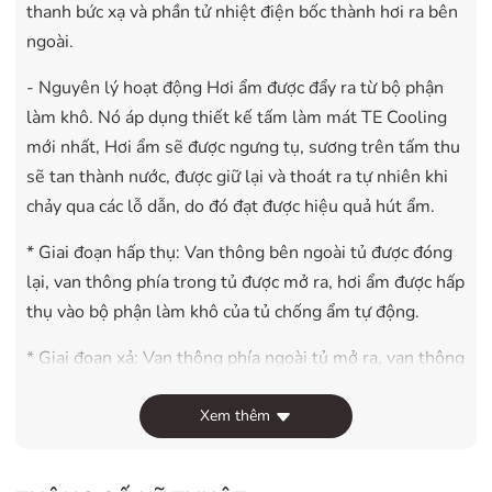
thanh bức xạ và phần tử nhiệt điện bốc thành hơi ra bên
ngoài.
- Nguyên lý hoạt động Hơi ẩm được đẩy ra từ bộ phận
làm khô. Nó áp dụng thiết kế tấm làm mát TE Cooling
mới nhất, Hơi ẩm sẽ được ngưng tụ, sương trên tấm thu
sẽ tan thành nước, được giữ lại và thoát ra tự nhiên khi
chảy qua các lỗ dẫn, do đó đạt được hiệu quả hút ẩm.
* Giai đoạn hấp thụ: Van thông bên ngoài tủ được đóng
lại, van thông phía trong tủ được mở ra, hơi ẩm được hấp
thụ vào bộ phận làm khô của tủ chống ẩm tự động.
* Giai đoạn xả: Van thông phía ngoài tủ mở ra, van thông
phía trong tủ đóng lại, các hơi ẩm từ bộ phận làm khô
được đẩy ra từ chất làm khô bão hòa trong bộ phận làm
Xem thêm
khô. Cả hai giai đoạn hoạt động theo chu kỳ tự động.
Toàn bộ quá trình được kiểm soát bằng bộ nhớ của một