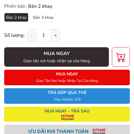
Phiên bản:
Bản 2 khay
Bản 2 khay
Bản 3 khay
Số lượng:
-
+
MUA NGAY
Giao tận nơi hoặc nhận tại cửa hàng
MUA NGAY
Giao Tận Nơi Hoặc Nhận Tại Cửa Hàng
TRẢ GÓP QUA THẺ
Visa, Master, JCB
MUA NGAY - TRẢ SAU
ƯU ĐÃI KHI THANH TOÁN