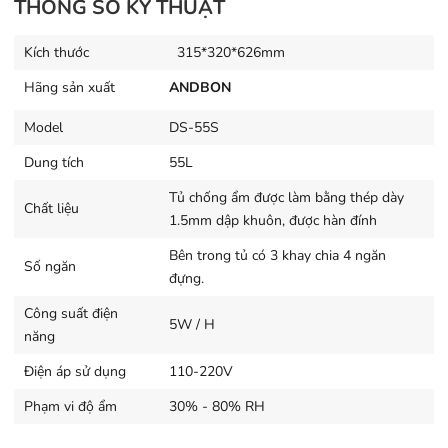
THÔNG SỐ KỸ THUẬT
IC thời gian.
Kích thước
315*320*626mm
2. Mô tả sơ bộ
:
Hãng sản xuất
ANDBON
- Tủ chống ẩm gồm có một cánh cửa kính 2 lớp chống
xước được thiết kế chịu sự va đập và đảm bảo tuyệt đối
Model
DS-55S
độ ẩm bên trong với hệ thống gioăng cao su từ bao
Dung tích
55L
quanh tạo nên sự chắc chắn mỗi khi mở ra đóng vào.
Tủ chống ẩm được làm bằng thép dày
Chất liệu
- Tủ có 01 ổ khóa bảo vệ
1.5mm dập khuôn, được hàn đính
Bên trong tủ có 3 khay chia 4 ngăn
- Bên trong tủ có 1 khay chia 1 ngăn đựng.
Số ngăn
đựng.
- Trên tủ được gắn 01 đồng hồ kỹ thuật số báo độ ẩm và
Công suất điện
5W / H
có nút điều chỉnh độ ẩm ở bên ngoài.
năng
- Phạm vi khống chế độ ẩm từ 30% - 80% RH.
Điện áp sử dụng
110-220V
Phạm vi độ ẩm
30% - 80% RH
3/. Kết cấu
: