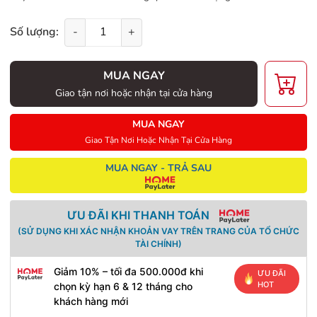
Số lượng:
-
+
MUA NGAY
Giao tận nơi hoặc nhận tại cửa hàng
MUA NGAY
Giao Tận Nơi Hoặc Nhận Tại Cửa Hàng
MUA NGAY - TRẢ SAU
ƯU ĐÃI KHI THANH TOÁN
(SỬ DỤNG KHI XÁC NHẬN KHOẢN VAY TRÊN TRANG CỦA TỔ CHỨC
TÀI CHÍNH)
Giảm 10% – tối đa 500.000đ khi
ƯU ĐÃI
HOT
chọn kỳ hạn 6 & 12 tháng cho
khách hàng mới